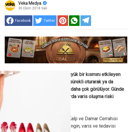
Veka Medya
30 Ekim 2018 Salı
Facebook
Twitter
Toplumda, yetişkin nüfusun büyük bir kısmını etkileyen
varis, özellikle hareketsiz ve sürekli oturarak ya da
ayakta çalışanlarla, kadınlarda daha çok görülüyor. Günde
4 saatten fazla ayakta kalanlarda varis oluşma riski
neredeyse 3 kat artıyor.
Memorial Antalya Hastanesi Kalp ve Damar Cerrahisi
Bölümü’nden Op. Dr. Mehdi Zengin, varis ve tedavisi