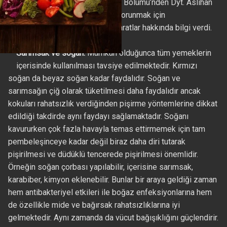
Hastanesi Beslenme ve Diyet Bölümü’nden Dyt. Aslıhan
Altuntaş, kış hastalıklarından korunmak için
tüketilebilecek sebze ve baharatlar hakkında bilgi verdi.
Sarımsak ve soğan:
Mümkün olduğunca tüm yemeklerin
içerisinde kullanılması tavsiye edilmektedir. Kırmızı
soğan da beyaz soğan kadar faydalıdır. Soğan ve
sarımsağın çiğ olarak tüketilmesi daha faydalıdır ancak
kokuları rahatsızlık verdiğinden pişirme yöntemlerine dikkat
edildiği takdirde aynı faydayı sağlamaktadır. Soğanı
kavururken çok fazla havayla temas ettirmemek için tam
pembeleşinceye kadar değil biraz daha diri tutarak
pişirilmesi ve düdüklü tencerede pişirilmesi önemlidir.
Örneğin soğan çorbası yapılabilir, içerisine sarımsak,
karabiber, kimyon eklenebilir. Bunlar bir araya geldiği zaman
hem antibakteriyel etkileri ile boğaz enfeksiyonlarına hem
de özellikle mide ve bağırsak rahatsızlıklarına iyi
gelmektedir. Aynı zamanda da vücut bağışıklığını güçlendirir.