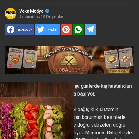
Veka Medya
29 Kasım 2018 Perşembe
Facebook
Twitter
Soğuk havaların kapıyı çaldığı şu günlerde kış hastalıkları
da yavaş yavaş ortaya çıkmaya başlıyor.
Nezle, grip, soğuk algınlığı gibi bağışıklık sistemini
olumsuz etkileyen hastalıklardan korunmak besinlerle
mümkün olabiliyor. İşin sırrı ise doğru sebzeleri doğru
baharatlarla taçlandırmakta yatıyor. Memorial Bahçelievler