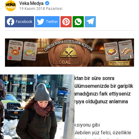
Veka Medya
19 Kasım 2018 Pazartesi
Facebook
Twitter
Rüzgarlı hava yüzünüze çarptıktan bir süre sonra
kaşlarınızı kaldıramadığınızı, gülümsemenizde bir gariplik
olduğunu ve gözlerinizi kapatamadığınızı fark ettiyseniz
bu durum yüz felci ile karşı karşıya olduğunuz anlamına
gelebilir.
Dudak uçuğu ya da kulak enfeksiyonu gibi
rahatsızlıklardan sonra da görülebilen yüz felci, özellikle