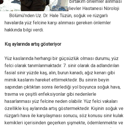
kış aylarında ortaya çıktığı için birtakım önlemler alınması
önem taşıyor. Memorial Bahçelievler Hastanesi Nöroloji
Bölümü’nden Uz. Dr. Hale Tüzün, soğuk ve rüzgarlı
havalarda yüz felcine karşı alınması gereken önlemler
hakkında bilgi verdi.
Kış aylarında artış gösteriyor
Yüz kaslarında herhangi bir güçsüzlük olması durumu, yüz
felci olarak tanımlanmaktadır. 7. sinir olarak da adlandırılan
fasial sinir yüzde kaş, alın, burun kanadı, ağız kenarı gibi
mimik kaslarını hareket ettirmektedir. Bu sinirin beyin
sapından çıktıktan sonra ilerlediği yol boyunca soğuk hava,
travma ve çeşitli enfeksiyonlar gibi nedenlerle
hasarlanması yüz felcine neden olabilir. Yüz felci vakaları
özellikle kış aylarında artış göstermektedir. Kişinin soğuk ve
rüzgarlı hava ile karşılaşması sonucu, söz konusu sinir kulak
kemikleri içerisinden geçerken şişmekte, ödemlenmekte ve