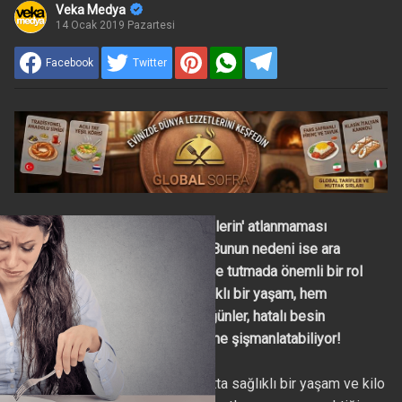
Veka Medya
14 Ocak 2019 Pazartesi
Facebook
Twitter
Beslenme uzmanları 'ara öğünlerin' atlanmaması
gerektiğine dikkat çekiyorlar. Bunun nedeni ise ara
öğünlerin kan şekerini dengede tutmada önemli bir rol
üstlenmeleri. Ancak hem sağlıklı bir yaşam, hem
zayıflamak için önerilen ara öğünler, hatalı besin
seçimlerinde zayıflatmak yerine şişmanlatabiliyor!
Beslenme uzmanları her fırsatta sağlıklı bir yaşam ve kilo