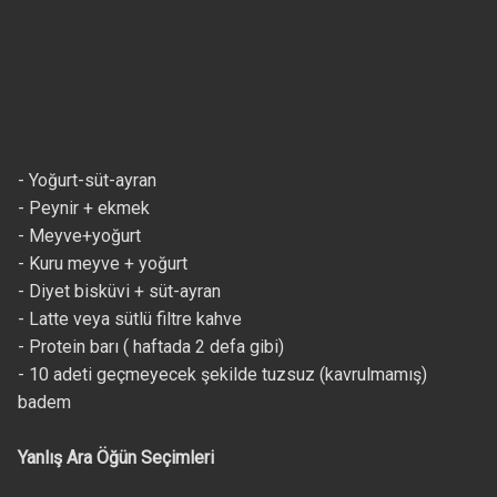
- Yoğurt-süt-ayran
- Peynir + ekmek
- Meyve+yoğurt
- Kuru meyve + yoğurt
- Diyet bisküvi + süt-ayran
- Latte veya sütlü filtre kahve
- Protein barı ( haftada 2 defa gibi)
- 10 adeti geçmeyecek şekilde tuzsuz (kavrulmamış)
badem
Yanlış Ara Öğün Seçimleri