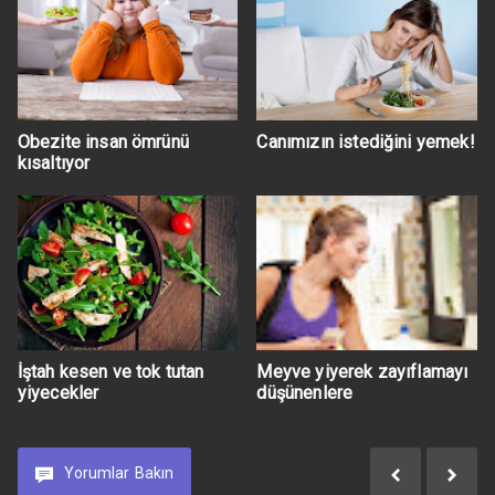
Obezite insan ömrünü
Canımızın istediğini yemek!
kısaltıyor
İştah kesen ve tok tutan
Meyve yiyerek zayıflamayı
yiyecekler
düşünenlere
Yorumlar
Bakın