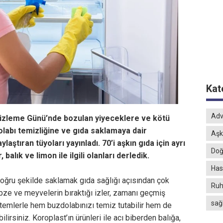
Kat
Adv
izleme Günü’nde bozulan yiyeceklere ve kötü
abı temizliğine ve gıda saklamaya dair
Aşk
laştıran tüyoları yayınladı. 70’i aşkın gıda için ayrı
Doğ
 balık ve limon ile ilgili olanları derledik.
Hast
doğru şekilde saklamak gıda sağlığı açısından çok
Ruh
ebze ve meyvelerin bıraktığı izler, zamanı geçmiş
sağ
ntemlerle hem buzdolabınızı temiz tutabilir hem de
ilirsiniz. Koroplast’ın ürünleri ile acı biberden balığa,