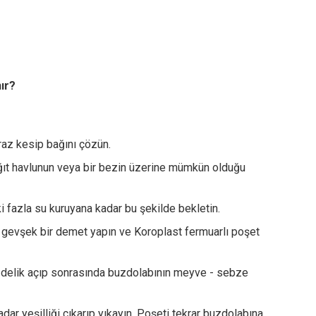
nır?
iraz kesip bağını çözün.
ğıt havlunun veya bir bezin üzerine mümkün olduğu
i fazla su kuruyana kadar bu şekilde bekletin.
le gevşek bir demet yapın ve Koroplast fermuarlı poşet
 delik açıp sonrasında buzdolabının meyve - sebze
ar yeşilliği çıkarıp yıkayın. Poşeti tekrar buzdolabına