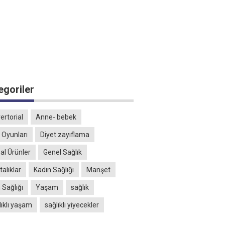
egoriler
ertorial
Anne- bebek
 Oyunları
Diyet zayıflama
al Ürünler
Genel Sağlık
alıklar
Kadın Sağlığı
Manşet
 Sağlığı
Yaşam
sağlık
lıklı yaşam
sağlıklı yiyecekler