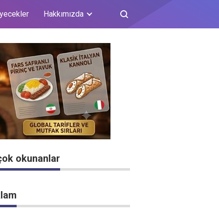
iyecekler
Hakkımızda
çok okunanlar
lam