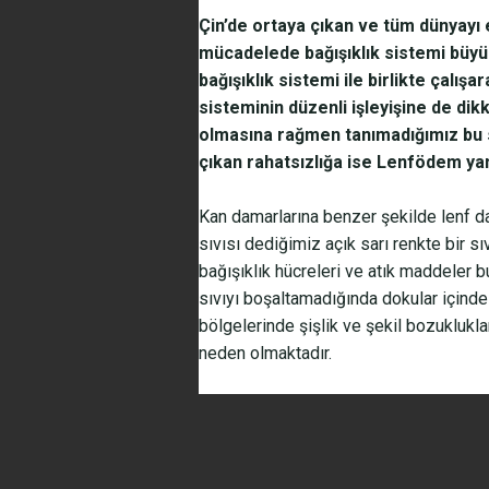
Çin’de ortaya çıkan ve tüm dünyayı e
mücadelede bağışıklık sistemi büy
bağışıklık sistemi ile birlikte çalış
sisteminin düzenli işleyişine de di
olmasına rağmen tanımadığımız bu s
çıkan rahatsızlığa ise Lenfödem yani
Kan damarlarına benzer şekilde lenf da
sıvısı dediğimiz açık sarı renkte bir sıv
bağışıklık hücreleri ve atık maddeler b
sıvıyı boşaltamadığında dokular içinde
bölgelerinde şişlik ve şekil bozuklukl
neden olmaktadır.