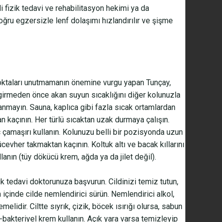
li fizik tedavi ve rehabilitasyon hekimi ya da
Doğru egzersizle lenf dolaşımı hızlandırılır ve şişme
noktaları unutmamanın önemine vurgu yapan Tunçay,
girmeden önce akan suyun sıcaklığını diğer kolunuzla
anmayın. Sauna, kaplıca gibi fazla sıcak ortamlardan
an kaçının. Her türlü sıcaktan uzak durmaya çalışın.
çamaşırı kullanın. Kolunuzu belli bir pozisyonda uzun
cevher takmaktan kaçının. Koltuk altı ve bacak kıllarını
lanın (tüy dökücü krem, ağda ya da jilet değil).
ik tedavi doktorunuza başvurun. Cildinizi temiz tutun,
 içinde cilde nemlendirici sürün. Nemlendirici alkol,
melidir. Ciltte sıyrık, çizik, böcek ısırığı olursa, sabun
i-bakteriyel krem kullanın. Açık yara varsa temizleyip