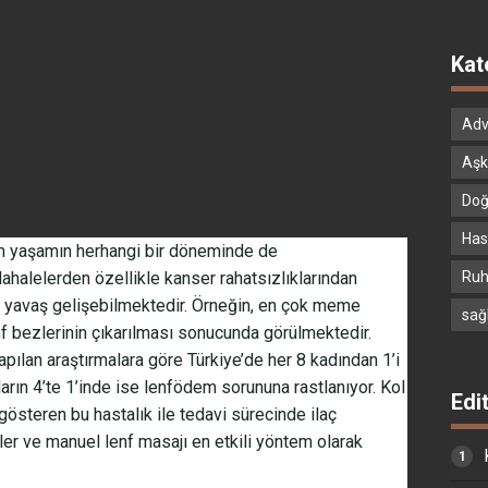
Kat
Adv
Aşk
Doğ
Hast
m yaşamın herhangi bir döneminde de
Ruh
ahalelerden özellikle kanser rahatsızlıklarından
ş yavaş gelişebilmektedir. Örneğin, en çok meme
sağ
enf bezlerinin çıkarılması sonucunda görülmektedir.
pılan araştırmalara göre Türkiye’de her 8 kadından 1’i
rın 4’te 1’inde ise lenfödem sorununa rastlanıyor. Kol
Edi
 gösteren bu hastalık ile tedavi sürecinde ilaç
ler ve manuel lenf masajı en etkili yöntem olarak