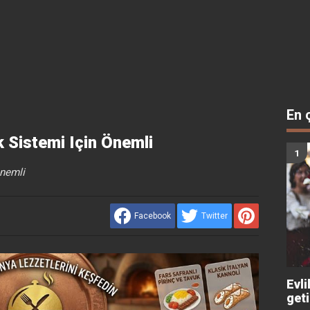
En 
k Sistemi Için Önemli
önemli
Facebook
Twitter
Evli
get