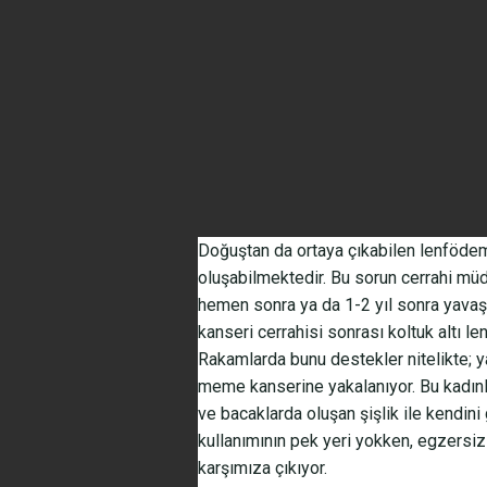
Doğuştan da ortaya çıkabilen lenföde
oluşabilmektedir. Bu sorun cerrahi müd
hemen sonra ya da 1-2 yıl sonra yava
kanseri cerrahisi sonrası koltuk altı l
Rakamlarda bunu destekler nitelikte; ya
meme kanserine yakalanıyor. Bu kadınla
ve bacaklarda oluşan şişlik ile kendini
kullanımının pek yeri yokken, egzersiz
karşımıza çıkıyor.