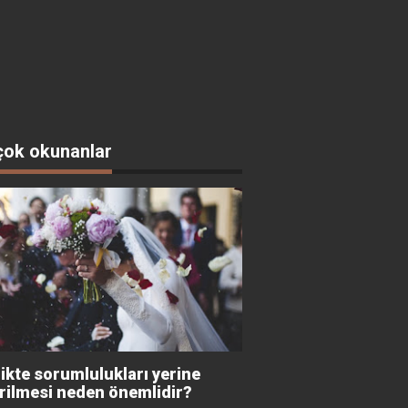
çok okunanlar
likte sorumlulukları yerine
irilmesi neden önemlidir?