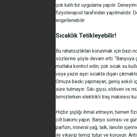
çok katlı bir uygulama yapılır. Deneyim
fizyoterapist tarafından yapılmalıdır. 
engellenebilir
Sıcaklık Tetikleyebilir!
Bu rahatsızlıktan korunmak için bazı 
sözlerine şöyle devam etti: “Banyoya 
mutlaka kontrol edin, çok sıcak su kull
veya yazın aşırı sıcakta dışarı çıkmakt
Omuza baskı yapmayan, geniş askılı iç 
süre tutmayın. Sıkı giysi, eldiven ve mü
temizlerken elektrikli traş makinesi kul
Hiçbir şişliği ihmal etmeyin, hemen fiz
cilt bakımı yapın. Banyo sonrası ve gün
parfüm, mineral yağ, talk, lanolin içerme
ile yıkayıp temiz tutun ve koruyun. Ant