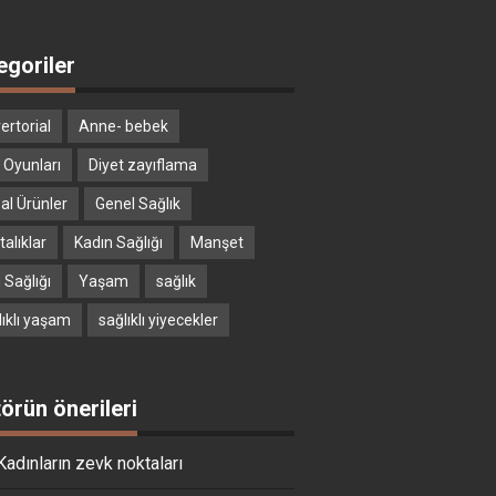
egoriler
ertorial
Anne- bebek
 Oyunları
Diyet zayıflama
al Ürünler
Genel Sağlık
alıklar
Kadın Sağlığı
Manşet
 Sağlığı
Yaşam
sağlık
lıklı yaşam
sağlıklı yiyecekler
törün önerileri
Kadınların zevk noktaları