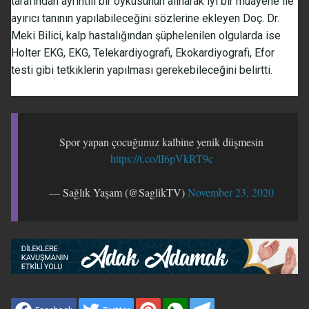
tarafından ayrıntılı bir öyküsünün alınarak iyi bir muayene ile
ayırıcı tanının yapılabileceğini sözlerine ekleyen Doç. Dr.
Meki Bilici, kalp hastalığından şüphelenilen olgularda ise
Holter EKG, EKG, Telekardiyografi, Ekokardiyografi, Efor
testi gibi tetkiklerin yapılması gerekebileceğini belirtti.
Spor yapan çocuğunuz kalbine yenik düşmesin
https://t.co/lI6pVkRT9c
— Sağlık Yaşam (@SaglikTV)
November 23, 2020