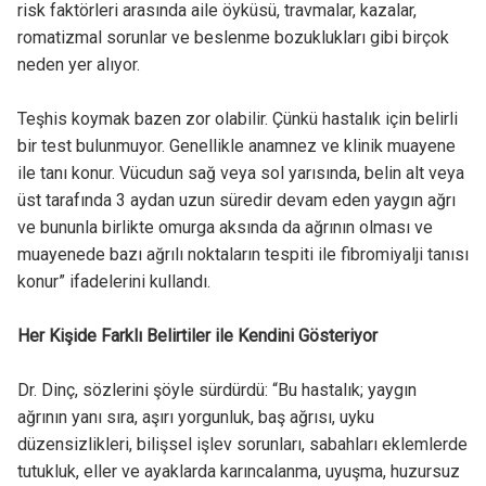
risk faktörleri arasında aile öyküsü, travmalar, kazalar,
romatizmal sorunlar ve beslenme bozuklukları gibi birçok
neden yer alıyor.
Teşhis koymak bazen zor olabilir. Çünkü hastalık için belirli
bir test bulunmuyor. Genellikle anamnez ve klinik muayene
ile tanı konur. Vücudun sağ veya sol yarısında, belin alt veya
üst tarafında 3 aydan uzun süredir devam eden yaygın ağrı
ve bununla birlikte omurga aksında da ağrının olması ve
muayenede bazı ağrılı noktaların tespiti ile fibromiyalji tanısı
konur” ifadelerini kullandı.
Her Kişide Farklı Belirtiler ile Kendini Gösteriyor
Dr. Dinç, sözlerini şöyle sürdürdü: “Bu hastalık; yaygın
ağrının yanı sıra, aşırı yorgunluk, baş ağrısı, uyku
düzensizlikleri, bilişsel işlev sorunları, sabahları eklemlerde
tutukluk, eller ve ayaklarda karıncalanma, uyuşma, huzursuz