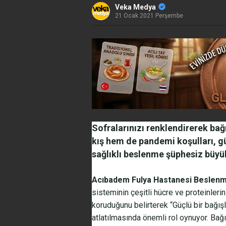
Veka Medya
21 Ocak 2021 Perşembe
Sofralarınızı renklendirerek bağ
kış hem de pandemi koşulları, gü
sağlıklı beslenme şüphesiz büyü
Acıbadem Fulya Hastanesi Beslenm
sisteminin çeşitli hücre ve proteinleri
koruduğunu belirterek “Güçlü bir bağış
atlatılmasında önemli rol oynuyor. Bağ