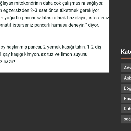
ağlayan mitokondrinin daha çok çalışmasını sağlıyor.
in egzersizden 2-3 saat önce tüketmek gerekiyor.
ter yoğurtlu pancar salatası olarak hazırlayın, isterseniz
rnatif isterseniz pancarlı humusu deneyin.” diyor.
boy haşlanmış pancar, 2 yemek kaşığı tahin, 1-2 diş
Kat
1 çay kaşığı kimyon, az tuz ve limon suyunu
z hazır!
Adv
Aşk
Doğ
Hast
Ruh
sağ