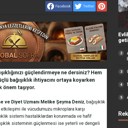
Facebook
Twitter
Evli
get
ışıklığınızı güçlendirmeye ne dersiniz? Hem
çlü bağışıklık ihtiyacını ortaya koyarken
k önem taşıyor.
e ve Diyet Uzmanı Melike Şeyma Deniz
, bağışıklık
n etkileşimi ile vücudumuzu mikroplara karşı
Rek
lıklık sistemi hastalıklardan korunmada ve hafif
ışıklık sisteminin güçlenmesi ise yeterli ve dengeli