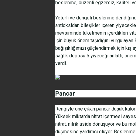
beslenme, düzenli egzersiz, kaliteli ve
Yeterli ve dengeli beslenme dendiğinde
antioksidan bileşikler içeren yiyecek
mevsiminde tüketmenin içerdikleri v
için büyük önem taşıdığını vurgulay
bağışıklığımızı güçlendirmek için kış
sağlık deposu 5 yiyeceği anlattı, önemli
verdi.
Pancar
Rengiyle öne çıkan pancar düşük kalori
Yüksek miktarda nitrat içermesi sayesi
nitrat, nitrik aside dönüşüyor ve bu mo
düşmesine yardımcı oluyor. Beslenme 