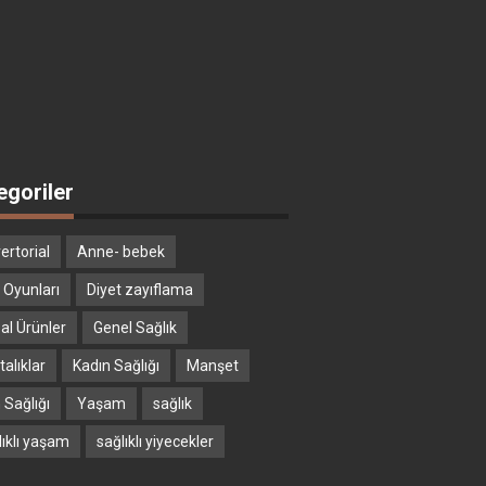
egoriler
ertorial
Anne- bebek
 Oyunları
Diyet zayıflama
al Ürünler
Genel Sağlık
alıklar
Kadın Sağlığı
Manşet
 Sağlığı
Yaşam
sağlık
lıklı yaşam
sağlıklı yiyecekler