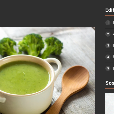
Edi
Sos