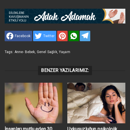
Facebook
Twitter
Tags:
Anne- Bebek
,
Genel Sağlık
,
Yaşam
BENZER YAZILARIMIZ:
İnsanları mutlu eden 30
Uykusuzluğun psikolojik