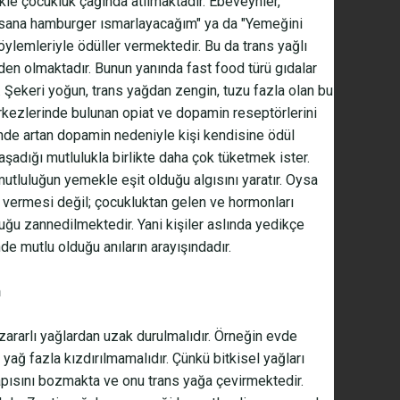
ikle çocukluk çağında atılmaktadır. Ebeveynler,
n sana hamburger ısmarlayacağım" ya da "Yemeğini
öylemleriyle ödüller vermektedir. Bu da trans yağlı
eden olmaktadır. Bunun yanında fast food türü gıdalar
 Şekeri yoğun, trans yağdan zengin, tuzu fazla olan bu
kezlerinde bulunan opiat ve dopamin reseptörlerini
yinde artan dopamin nedeniyle kişi kendisine ödül
yaşadığı mutlulukla birlikte daha çok tüketmek ister.
mutluluğun yemekle eşit olduğu algısını yaratır. Oysa
 vermesi değil; çocukluktan gelen ve hormonları
ğu zannedilmektedir. Yani kişiler aslında yedikçe
de mutlu olduğu anıların arayışındadır.
n
zararlı yağlardan uzak durulmalıdır. Örneğin evde
 yağ fazla kızdırılmamalıdır. Çünkü bitkisel yağları
pısını bozmakta ve onu trans yağa çevirmektedir.