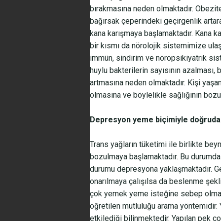
bırakmasına neden olmaktadır. Obezit
bağırsak çeperindeki geçirgenlik artar
kana karışmaya başlamaktadır. Kana ka
bir kısmı da nörolojik sistemimize ulaş
immün, sindirim ve nöropsikiyatrik si
huylu bakterilerin sayısının azalması, 
artmasına neden olmaktadır. Kişi yaşamı
olmasına ve böylelikle sağlığının bozu
Depresyon yeme biçimiyle doğrudan
Trans yağların tüketimi ile birlikte b
bozulmaya başlamaktadır. Bu durumda
durumu depresyona yaklaşmaktadır. Gene
onarılmaya çalışılsa da beslenme şekli 
çok yemek yeme isteğine sebep olmak
öğretilen mutluluğu arama yöntemidir. Y
etkilediği bilinmektedir. Yapılan pek ç