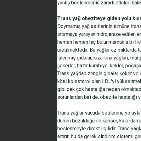
yanlış beslenmenin zararlı etkileri hakk
Trans yağ obeziteye giden yolu kısa
Doymamış yağ asitlerinin tümüne trans 
artırmaya yarayan hidrojenize edilen en
hemen hemen hiç bulunmamakla birlikte,
üretilmektedir. Bu yağlar az miktarda t
İşlenmiş gıdalar, kızartma yağları, marg
şekerler, hazır kurabiye, kekler, poğaç
Trans yağdan zengin gıdalar şeker ve ka
kötü kolesterol olan LDL'yi yükseltmek
gibi pek çok hastalığa neden olmaktadı
sorunlardan biri de, obezite hastalı
Trans yağlar vücuda beslenme yoluyla 
durum bozukluğu ile kanser, kalp-damar
beslenmeyle direkt ilgilidir. Trans yağl
artırır; bu da gerek sindirim sistemi 