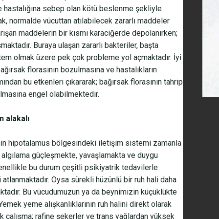
e hastalığına sebep olan kötü beslenme şekliyle
ak, normalde vücuttan atılabilecek zararlı maddeler
rışan maddelerin bir kısmı karaciğerde depolanırken;
maktadır. Buraya ulaşan zararlı bakteriler, başta
stem olmak üzere pek çok probleme yol açmaktadır. İyi
bağırsak florasının bozulmasına ve hastalıkların
ndan bu etkenleri çıkararak; bağırsak florasının tahrip
lmasına engel olabilmektedir.
 alakalı
eynin hipotalamus bölgesindeki iletişim sistemi zamanla
 algılama güçleşmekte, yavaşlamakta ve duygu
llikle bu durum çeşitli psikiyatrik tedavilerle
atlanmaktadır. Oysa sürekli hüzünlü bir ruh hali daha
tadır. Bu vücudumuzun ya da beynimizin küçüklükte
emek yeme alışkanlıklarının ruh halini direkt olarak
ok çalışma; rafine şekerler ve trans yağlardan yüksek