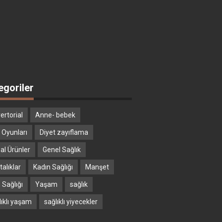
egoriler
ertorial
Anne- bebek
 Oyunları
Diyet zayıflama
al Ürünler
Genel Sağlık
alıklar
Kadın Sağlığı
Manşet
 Sağlığı
Yaşam
sağlık
lıklı yaşam
sağlıklı yiyecekler