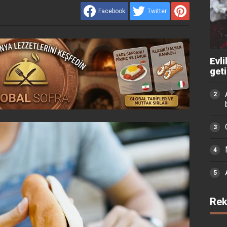
Facebook
Twitter
Evli
get
Rek