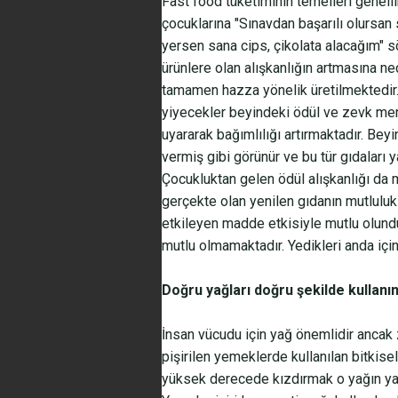
Fast food tüketiminin temelleri genell
çocuklarına "Sınavdan başarılı olursa
yersen sana cips, çikolata alacağım" s
ürünlere olan alışkanlığın artmasına n
tamamen hazza yönelik üretilmektedir.
yiyecekler beyindeki ödül ve zevk mer
uyararak bağımlılığı artırmaktadır. Be
vermiş gibi görünür ve bu tür gıdaları 
Çocukluktan gelen ödül alışkanlığı da 
gerçekte olan yenilen gıdanın mutluluk
etkileyen madde etkisiyle mutlu olundu
mutlu olmamaktadır. Yedikleri anda için
Doğru yağları doğru şekilde kullanı
İnsan vücudu için yağ önemlidir ancak 
pişirilen yemeklerde kullanılan bitkisel
yüksek derecede kızdırmak o yağın ya