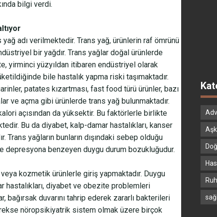
ında bilgi verdi.
ltıyor
yağ adı verilmektedir. Trans yağ, ürünlerin raf ömrünü
düstriyel bir yağdır. Trans yağlar doğal ürünlerde
 yirminci yüzyıldan itibaren endüstriyel olarak
üketildiğinde bile hastalık yapma riski taşımaktadır.
Kat
arinler, patates kızartması, fast food türü ürünler, bazı
alar ve açma gibi ürünlerde trans yağ bulunmaktadır.
Adv
lori açısından da yüksektir. Bu faktörlerle birlikte
tedir. Bu da diyabet, kalp-damar hastalıkları, kanser
Aşk
r. Trans yağların bunların dışındaki sebep olduğu
Doğ
ğı ve depresyona benzeyen duygu durum bozukluğudur.
Hast
veya kozmetik ürünlerle giriş yapmaktadır. Duygu
Ruh
 hastalıkları, diyabet ve obezite problemleri
sağ
ar, bağırsak duvarını tahrip ederek zararlı bakterileri
gerekse nöropsikiyatrik sistem olmak üzere birçok