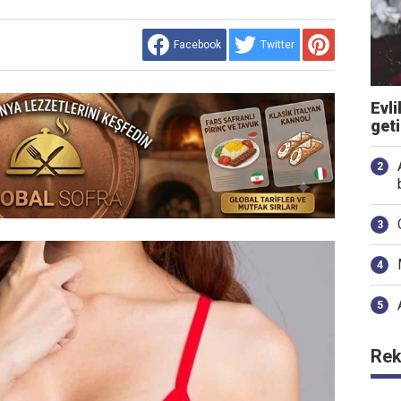
Facebook
Twitter
Evli
get
Rek