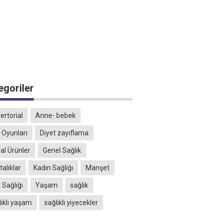
egoriler
ertorial
Anne- bebek
 Oyunları
Diyet zayıflama
al Ürünler
Genel Sağlık
alıklar
Kadın Sağlığı
Manşet
 Sağlığı
Yaşam
sağlık
lıklı yaşam
sağlıklı yiyecekler