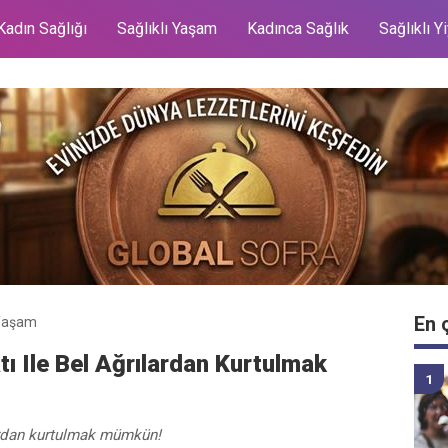
Kadın Sağlığı
Sağlıklı Yaşam
Kadınca Sağlık
Sağlıklı Y
En 
Yaşam
 Ile Bel Ağrılardan Kurtulmak
ardan kurtulmak mümkün!