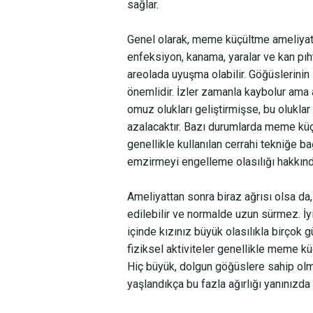
sağlar.
Genel olarak, meme küçültme ameliyatını
enfeksiyon, kanama, yaralar ve kan pıh
areolada uyuşma olabilir. Göğüslerinin 
önemlidir. İzler zamanla kaybolur ama
omuz olukları geliştirmişse, bu olukl
azalacaktır. Bazı durumlarda meme küç
genellikle kullanılan cerrahi tekniğe bağ
emzirmeyi engelleme olasılığı hakkın
Ameliyattan sonra biraz ağrısı olsa da, g
edilebilir ve normalde uzun sürmez. İyi
içinde kızınız büyük olasılıkla birçok 
fiziksel aktiviteler genellikle meme kü
Hiç büyük, dolgun göğüslere sahip olmak
yaşlandıkça bu fazla ağırlığı yanınızd