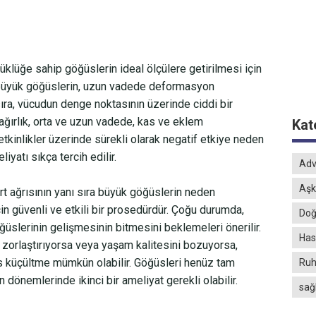
lüğe sahip göğüslerin ideal ölçülere getirilmesi için
k büyük göğüslerin, uzun vadede deformasyon
sıra, vücudun denge noktasının üzerinde ciddi bir
ağırlık, orta ve uzun vadede, kas ve eklem
Kat
 etkinlikler üzerinde sürekli olarak negatif etkiye neden
yatı sıkça tercih edilir.
Adv
Aşk
t ağrısının yanı sıra büyük göğüslerin neden
in güvenli ve etkili bir prosedürdür. Çoğu durumda,
Doğ
lerinin gelişmesinin bitmesini beklemeleri önerilir.
Hast
ni zorlaştırıyorsa veya yaşam kalitesini bozuyorsa,
s küçültme mümkün olabilir. Göğüsleri henüz tam
Ruh
dönemlerinde ikinci bir ameliyat gerekli olabilir.
sağ