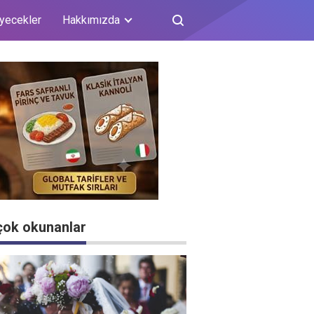
iyecekler
Hakkımızda
çok okunanlar