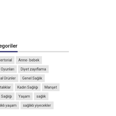
egoriler
ertorial
Anne- bebek
 Oyunları
Diyet zayıflama
al Ürünler
Genel Sağlık
alıklar
Kadın Sağlığı
Manşet
 Sağlığı
Yaşam
sağlık
lıklı yaşam
sağlıklı yiyecekler