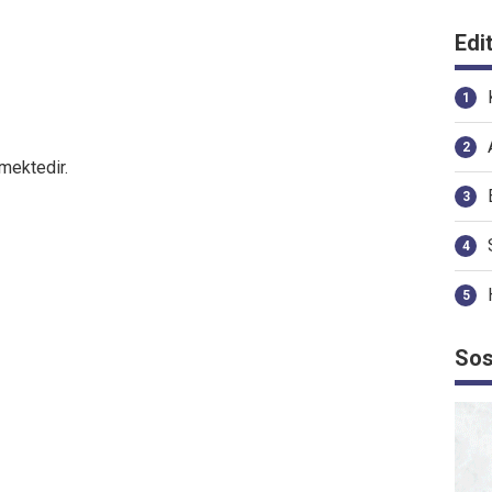
Edi
mektedir.
Sos