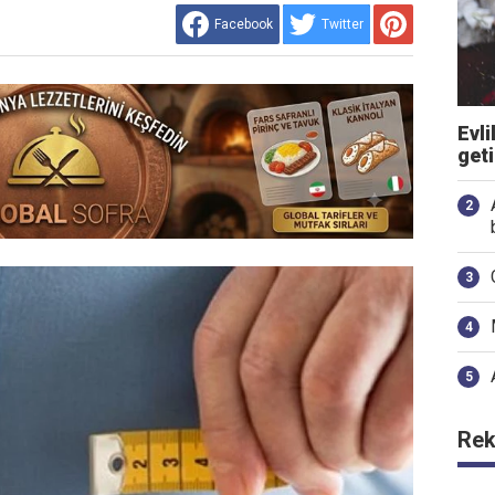
Facebook
Twitter
Evli
get
Rek