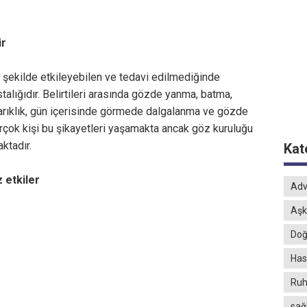
ir
r şekilde etkileyebilen ve tedavi edilmediğinde
alığıdır. Belirtileri arasında gözde yanma, batma,
zarıklık, gün içerisinde görmede dalgalanma ve gözde
rçok kişi bu şikayetleri yaşamakta ancak göz kuruluğu
ktadır.
Kat
 etkiler
Adv
Aşk
Doğ
Hast
Ruh
sağ