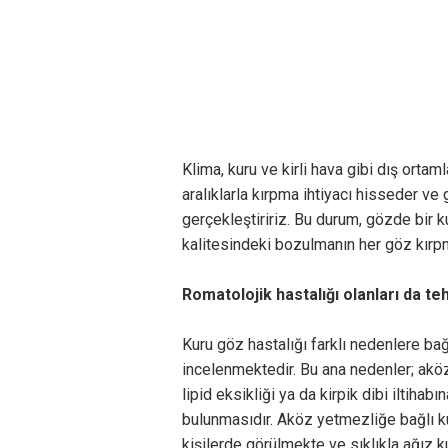
Klima, kuru ve kirli hava gibi dış ortam
aralıklarla kırpma ihtiyacı hisseder v
gerçekleştiririz. Bu durum, gözde bir
kalitesindeki bozulmanın her göz kırp
Romatolojik hastalığı olanları da te
Kuru göz hastalığı farklı nedenlere ba
incelenmektedir. Bu ana nedenler; akö
lipid eksikliği ya da kirpik dibi iltiha
bulunmasıdır. Aköz yetmezliğe bağlı ku
kişilerde görülmekte ve sıklıkla ağız ku