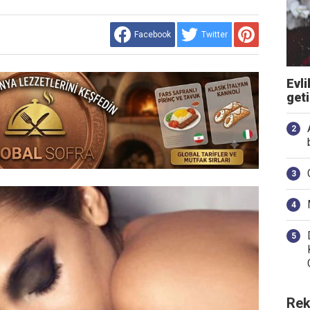
Facebook
Twitter
Evli
get
Rek