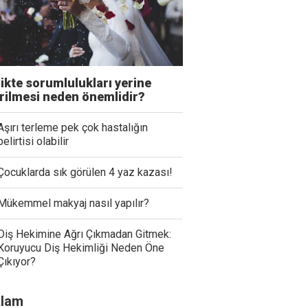
likte sorumlulukları yerine
irilmesi neden önemlidir?
Aşırı terleme pek çok hastalığın
belirtisi olabilir
Çocuklarda sık görülen 4 yaz kazası!
Mükemmel makyaj nasıl yapılır?
Diş Hekimine Ağrı Çıkmadan Gitmek:
Koruyucu Diş Hekimliği Neden Öne
Çıkıyor?
lam