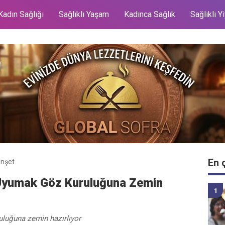
Kadın Sağlığı
Sağlıklı Yaşam
Kadınca Sağlık
Sağlıklı Y
En 
nşet
Uyumak Göz Kuruluğuna Zemin
luğuna zemin hazırlıyor