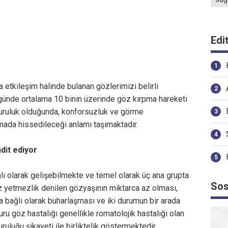
Edi
la etkileşim halinde bulanan gözlerimizi belirli
e günde ortalama 10 binin üzerinde göz kırpma hareketi
 kuruluk olduğunda, konforsuzluk ve görme
mada hissedileceği anlamı taşımaktadır.
hdit ediyor
ğlı olarak gelişebilmekte ve temel olarak üç ana grupta
Sos
z yetmezlik denilen gözyaşının miktarca az olması,
bına bağlı olarak buharlaşması ve iki durumun bir arada
ru göz hastalığı genellikle romatolojik hastalığı olan
ruluğu şikayeti ile birliktelik göstermektedir.