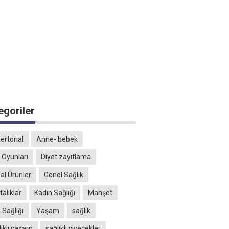
egoriler
ertorial
Anne- bebek
 Oyunları
Diyet zayıflama
al Ürünler
Genel Sağlık
alıklar
Kadın Sağlığı
Manşet
 Sağlığı
Yaşam
sağlık
lıklı yaşam
sağlıklı yiyecekler