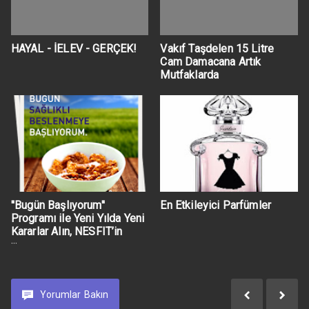
HAYAL - İELEV - GERÇEK!
Vakıf Taşdelen 15 Litre
Cam Damacana Artık
Mutfaklarda
''Bugün Başlıyorum''
En Etkileyici Parfümler
Programı ile Yeni Yılda Yeni
Kararlar Alın, NESFIT’in
İnternet Reklam Yüzü Olun
Yorumlar
Bakın