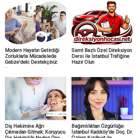
Modern Hayatın Getirdiği
Semt Bazlı Özel Direksiyon
Zorluklarla Mücadelede
Dersi ile İstanbul Trafiğine
Gebze’deki Destekçiniz:
Hazır Olun
Sante Psikoloji
Diş Hekimine Ağrı
Bağımlılıktan Özgürlüğe:
Çıkmadan Gitmek: Koruyucu
İstanbul Kadıköy’de Doç. Dr.
Diş Hekimliği Neden Öne
Özlem Kızılkurt ile