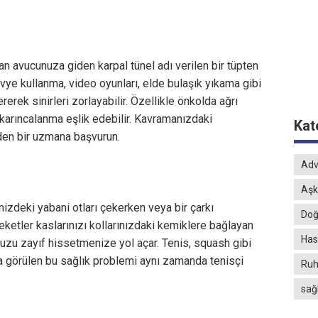
an avucunuza giden karpal tünel adı verilen bir tüpten
vye kullanma, video oyunları, elde bulaşık yıkama gibi
rerek sinirleri zorlayabilir. Özellikle önkolda ağrı
 karıncalanma eşlik edebilir. Kavramanızdaki
Kat
den bir uzmana başvurun.
Adv
Aşk
nizdeki yabani otları çekerken veya bir çarkı
Doğ
eketler kaslarınızı kollarınızdaki kemiklere bağlayan
Hast
uzu zayıf hissetmenize yol açar. Tenis, squash gibi
a görülen bu sağlık problemi aynı zamanda tenisçi
Ruh
sağ