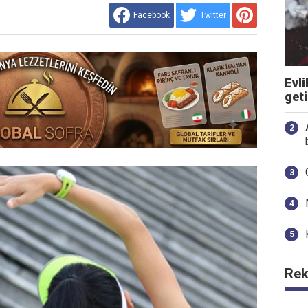
Facebook
Twitter
Evli
get
Rek