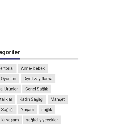
egoriler
ertorial
Anne- bebek
 Oyunları
Diyet zayıflama
al Ürünler
Genel Sağlık
alıklar
Kadın Sağlığı
Manşet
 Sağlığı
Yaşam
sağlık
lıklı yaşam
sağlıklı yiyecekler