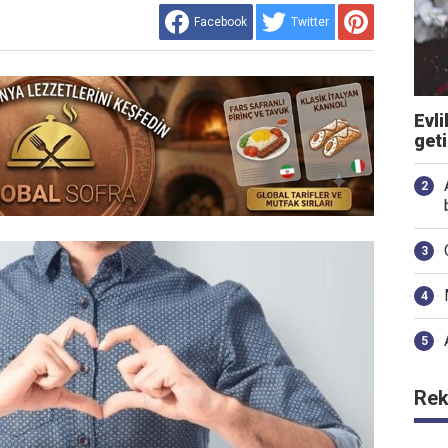
Facebook
Twitter
Evli
get
Rek