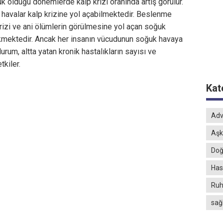
uk olduğu dönemlerde kalp krizi oranında artış görülür.
 havalar kalp krizine yol açabilmektedir. Beslenme
rizi ve ani ölümlerin görülmesine yol açan soğuk
ekmektedir. Ancak her insanın vücudunun soğuk havaya
 durum, altta yatan kronik hastalıkların sayısı ve
tkiler.
Kat
Adv
Aşk
Doğ
Hast
Ruh
sağ