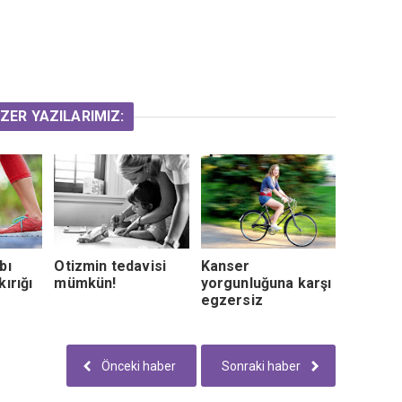
ZER YAZILARIMIZ:
bı
Otizmin tedavisi
Kanser
ırığı
mümkün!
yorgunluğuna karşı
egzersiz
Önceki haber
Sonraki haber