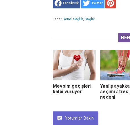
Facebook
Twitter
Tags:
Genel Sağlık
,
Sağlık
BEN
Mevsim geçişleri
Yanlış ayakka
kalbi vuruyor
seçimi stres k
nedeni
Yorumlar
Bakın