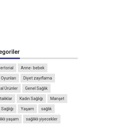
egoriler
ertorial
Anne- bebek
 Oyunları
Diyet zayıflama
al Ürünler
Genel Sağlık
alıklar
Kadın Sağlığı
Manşet
 Sağlığı
Yaşam
sağlık
lıklı yaşam
sağlıklı yiyecekler