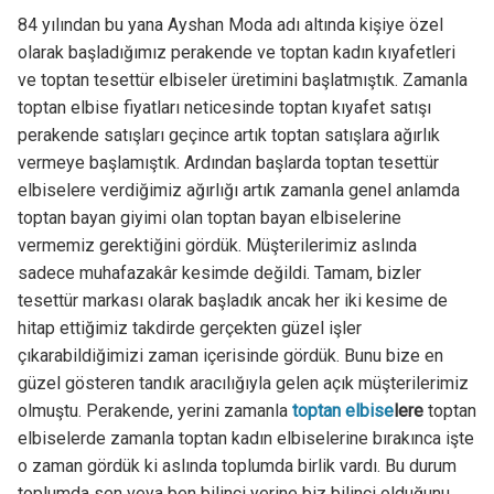
84 yılından bu yana Ayshan Moda adı altında kişiye özel
olarak başladığımız perakende ve toptan kadın kıyafetleri
ve toptan tesettür elbiseler üretimini başlatmıştık. Zamanla
toptan elbise fiyatları neticesinde toptan kıyafet satışı
perakende satışları geçince artık toptan satışlara ağırlık
vermeye başlamıştık. Ardından başlarda toptan tesettür
elbiselere verdiğimiz ağırlığı artık zamanla genel anlamda
toptan bayan giyimi olan toptan bayan elbiselerine
vermemiz gerektiğini gördük. Müşterilerimiz aslında
sadece muhafazakâr kesimde değildi. Tamam, bizler
tesettür markası olarak başladık ancak her iki kesime de
hitap ettiğimiz takdirde gerçekten güzel işler
çıkarabildiğimizi zaman içerisinde gördük. Bunu bize en
güzel gösteren tandık aracılığıyla gelen açık müşterilerimiz
olmuştu. Perakende, yerini zamanla
toptan elbise
lere
toptan
elbiselerde zamanla toptan kadın elbiselerine bırakınca işte
o zaman gördük ki aslında toplumda birlik vardı. Bu durum
toplumda sen veya ben bilinci yerine biz bilinci olduğunu