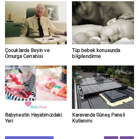
Çocuklarda Beyin ve
Tüp bebek konusunda
Omurga Cerrahisi
bilgilendirme
Babynestin Hayatımızdaki
Karavanda Güneş Paneli
Yeri
Kullanımı