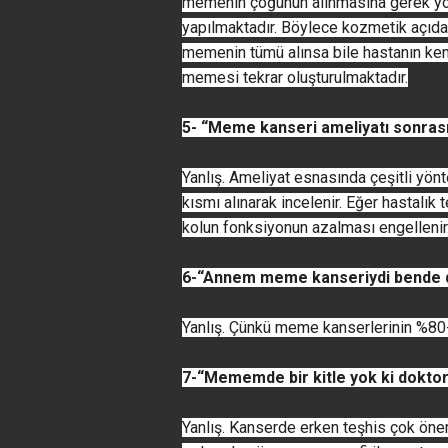
memenin çoğunun alınmasına gerek yo
yapılmaktadır. Böylece kozmetik açıdan
memenin tümü alınsa bile hastanın kend
memesi tekrar oluşturulmaktadır.
5- “Meme kanseri ameliyatı sonras
Yanlış. Ameliyat esnasında çeşitli yönt
kısmı alınarak incelenir. Eğer hastalık
kolun fonksiyonun azalması engellenir
6-“Annem meme kanseriydi bende de 
Yanlış. Çünkü meme kanserlerinin %80-8
7-“Mememde bir kitle yok ki dokto
Yanlış. Kanserde erken teşhis çok önem