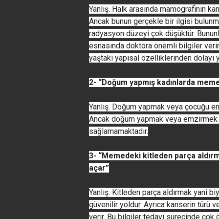
Yanlış. Halk arasında mamografinin kan
Ancak bunun gerçekle bir ilgisi bulu
radyasyon düzeyi çok düşüktür. Bununla
esnasında doktora önemli bilgiler veri
yaştaki yapısal özelliklerinden dolayı ye
2- “Doğum yapmış kadınlarda meme
Yanlış. Doğum yapmak veya çocuğu emz
Ancak doğum yapmak veya emzirmek m
sağlamamaktadır.
3- “Memedeki kitleden parça aldırm
açar”
Yanlış. Kitleden parça aldırmak yani b
güvenilir yoldur. Ayrıca kanserin türü v
verir. Bu bilgiler tedavi sürecinde çok 