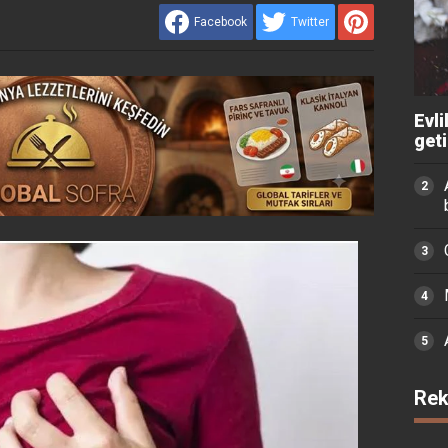
Facebook
Twitter
Evli
get
Rek