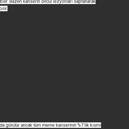
lir. Bazen kanserin öncül lezyonları saptanarak
lir.
rda görülür ancak tüm meme kanserinin %1’lik kısmı