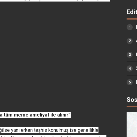
Edi
Sos
 tüm meme ameliyat ile alınır”
ğilse yani erken teşhis konulmuş ise genellikle