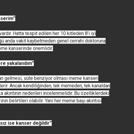
nserim”
ardır. Hatta tespit edilen her 10 kitleden 8’i iyi
ğü anda vakit kaybetmeden genel cerrahi doktoruna
eme kanserinde önemlidir.
ere yakalandım”
dan gelmesi, süte benziyor olması meme kanseri
terir. Ancak kendiliğinden, tek memeden, tek kanaldan
ka akıntının nedenleri incelenmelidir. Bu özelliklerdeki
in belirtileri olabilir. Yani her meme başı akıntısı
sız ise kanser değildir”