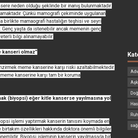
sere neden olduğu şeklinde bir inanış bulunmaktadır.
nmamaktadır. Çünkü mamografi çekiminde uygulanan
 birlikte mamaografi hastalığın teşhisi ve seyri
r. Genç yaşta da istenebilir ancak memenin genç
terli bilgi alınamayabilir.
 kanseri olmaz”
Kat
irmek meme kanserine karşı riski azaltabilmektedir.
Adv
eme kanserine karşı tam bir koruma
Aşk
Doğ
ak (biyopsi) eğer kitle kanserse yayılmasına yol
Hast
Ruh
iyopsi işlemi yaptırmak kanserin tanısını koymada en
sağ
e birtakım özellikleri hakkında doktora önemli bilgiler
önemlidir. Biyopsi işleminin kanserin yayılmasıyla bir