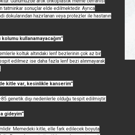
ktur. Günümüzde artık onkoplastik meme cerrahisi
 tatminkar sonuçlar elde edilmektedir. Ayrıca
i dokularından hazırlanan veya protezler ile hastanın
ı kolumu kullanamayacağım”
emlerle koltuk altındaki lenf bezlerinin çok az bir
 tespit edilmez ise daha fazla lenf bezi alınmayarak
.
kitle var, kesinlikle kanserim”
5 genetik dışı nedenlerle olduğu tespit edilmiştir.
ra gideyim”
lidir. Memedeki kitle, elle fark edilecek boyuta