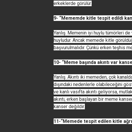
erkeklerde görülür.
9- “Mememde kitle tespit edildi ka
Yanlış. Memenin iyi huylu tümörleri de v
huyludur. Ancak memede kitle görüldü
başvurulmalıdır. Çünkü erken teşhis m
10- “Meme başında akıntı var kans
Yanlış. Akıntı iki memeden, çok kanal
dışındaki nedenlerle olabileceğini gös
ve kanlı vasıfta akıntı geliyorsa, mutla
akıntı, erken başlayan bir meme kanserin
kanser değildir.
11-“Memede tespit edilen kitle ağrı