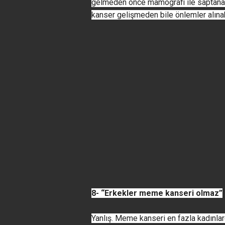
gelmeden önce mamografi ile saptanabi
kanser gelişmeden bile önlemler alınabi
8- “Erkekler meme kanseri olmaz”
Yanlış. Meme kanseri en fazla kadınla