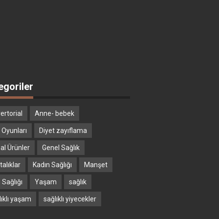
egoriler
ertorial
Anne- bebek
 Oyunları
Diyet zayıflama
al Ürünler
Genel Sağlık
alıklar
Kadın Sağlığı
Manşet
 Sağlığı
Yaşam
sağlık
lıklı yaşam
sağlıklı yiyecekler