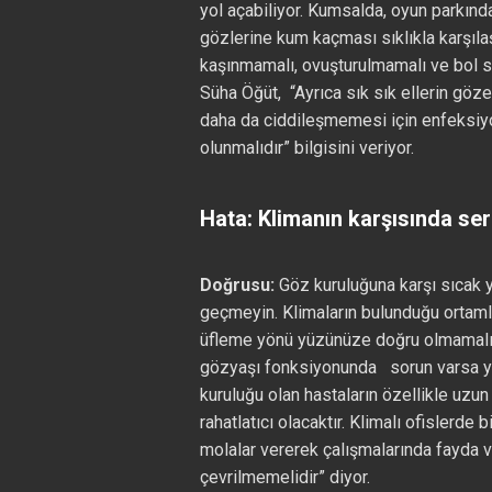
yol açabiliyor. Kumsalda, oyun parkında
gözlerine kum kaçması sıklıkla karşıl
kaşınmamalı, ovuşturulmamalı ve bol su
Süha Öğüt, “Ayrıca sık sık ellerin göze
daha da ciddileşmemesi için enfeksiy
olunmalıdır” bilgisini veriyor.
Hata: Klimanın karşısında se
Doğrusu:
Göz kuruluğuna karşı sıcak y
geçmeyin. Klimaların bulunduğu ortam
üfleme yönü yüzünüze doğru olmamalı.
gözyaşı fonksiyonunda sorun varsa ya
kuruluğu olan hastaların özellikle uzun
rahatlatıcı olacaktır. Klimalı ofislerde b
molalar vererek çalışmalarında fayda v
çevrilmemelidir” diyor.