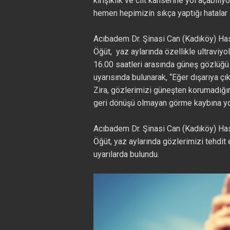
kırışıklık ve cilt kanserine yol açabil
hemen hepimizin sıkça yaptığı hatalar 
Acıbadem Dr. Şinasi Can (Kadıköy) Ha
Öğüt, yaz aylarında özellikle ultraviyo
16.00 saatleri arasında güneş gözlüğ
uyarısında bulunarak, “Eğer dışarıya 
Zira, gözlerimizi güneşten korumadığımı
geri dönüşü olmayan görme kaybına yol
Acıbadem Dr. Şinasi Can (Kadıköy) Has
Öğüt, yaz aylarında gözlerimizi tehdit e
uyarılarda bulundu.