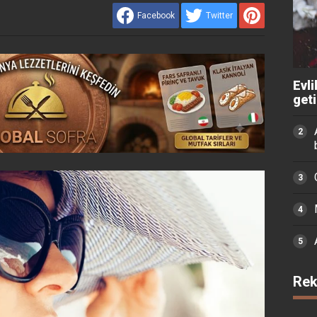
Facebook
Twitter
Evli
get
Rek