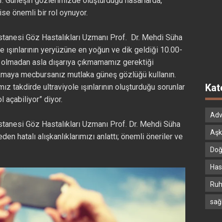
iyor. Güneşin gözlerimizde oluşturduğu hasarlarda,
ise önemli bir rol oynuyor.
stanesi Göz Hastalıkları Uzmanı Prof. Dr. Mehdi Süha
le ışınlarının yeryüzüne en yoğun ve dik geldiği 10.00-
ü olmadan asla dışarıya çıkmamamız gerektiği
çıkmaya mecbursanız mutlaka güneş gözlüğü kullanın.
Kat
z takdirde ultraviyole ışınlarının oluşturduğu sorunlar
 açabiliyor” diyor.
Adv
tanesi Göz Hastalıkları Uzmanı Prof. Dr. Mehdi Süha
Aşk
den hatalı alışkanlıklarımızı anlattı; önemli öneriler ve
Doğ
Hast
Ruh
sağ