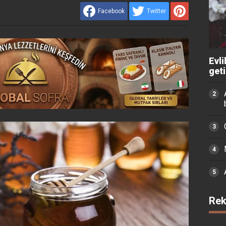
Facebook
Twitter
Evli
get
Rek