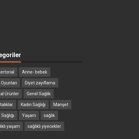
egoriler
ertorial
Anne- bebek
 Oyunları
Diyet zayıflama
al Ürünler
Genel Sağlık
alıklar
Kadın Sağlığı
Manşet
 Sağlığı
Yaşam
sağlık
lıklı yaşam
sağlıklı yiyecekler