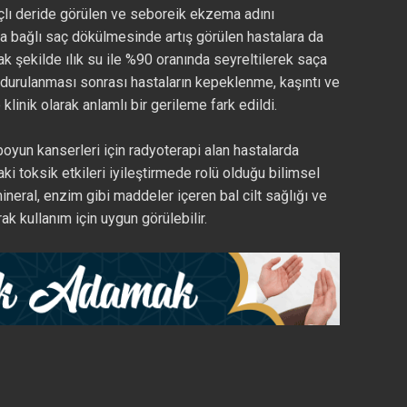
saçlı deride görülen ve seboreik ekzema adını
a bağlı saç dökülmesinde artış görülen hastalara da
cak şekilde ılık su ile %90 oranında seyreltilerek saça
 durulanması sonrası hastaların kepeklenme, kaşıntı ve
linik olarak anlamlı bir gerileme fark edildi.
yun kanserleri için radyoterapi alan hastalarda
ki toksik etkileri iyileştirmede rolü olduğu bilimsel
neral, enzim gibi maddeler içeren bal cilt sağlığı ve
arak kullanım için uygun görülebilir.