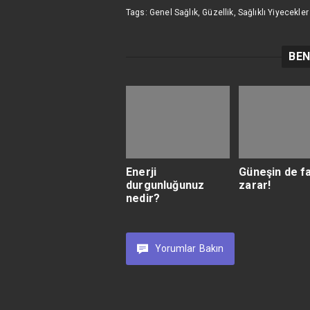
Tags:
Genel Sağlık
,
Güzellik
,
Sağlıklı Yiyecekler
BEN
Enerji
Güneşin de fa
durgunluğunuz
zarar!
nedir?
Yorumlar
Bakın