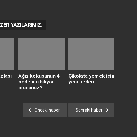
ZER YAZILARIMIZ:
zlası
Ağız kokusunun 4
Çikolata yemek için
nedenini biliyor
yeni neden
musunuz?
Önceki haber
Sonraki haber