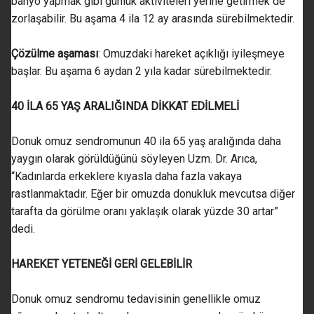
banyo yapmak gibi günlük aktiviteleri yerine getirmek de
zorlaşabilir. Bu aşama 4 ila 12 ay arasında sürebilmektedir.
Çözülme aşaması
: Omuzdaki hareket açıklığı iyileşmeye
başlar. Bu aşama 6 aydan 2 yıla kadar sürebilmektedir.
40 İLA 65 YAŞ ARALIĞINDA DİKKAT EDİLMELİ
Donuk omuz sendromunun 40 ila 65 yaş aralığında daha
yaygın olarak görüldüğünü söyleyen Uzm. Dr. Arıca,
“Kadınlarda erkeklere kıyasla daha fazla vakaya
rastlanmaktadır. Eğer bir omuzda donukluk mevcutsa diğer
tarafta da görülme oranı yaklaşık olarak yüzde 30 artar”
dedi.
HAREKET YETENEĞİ GERİ GELEBİLİR
Donuk omuz sendromu tedavisinin genellikle omuz