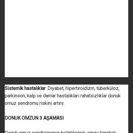
Sistemik hastalıklar
: Diyabet, hipertiroidizm, tüberküloz,
parkinson, kalp ve damar hastalıkları rahatsızlıklar donuk
omuz sendromu riskini artırır.
DONUK OMZUN 3 AŞAMASI
Donuk omuz sendromunun belirtilerinin, omzu hareket