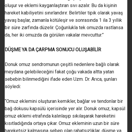
oluşur ve eklemi kayganlaştıran sıvı azalır. Bu da kişinin
hareket kabiliyetini sınırlandırır. Belirtiler tipik olarak yavaş
yavaş başlar, zamanla kötüleşir ve sonrasında 1 ila 3 yıllık
bir süre zarfında düzelir. Çoğunlukla tek omuzda rastlansa
da, her iki omuzda da görülen vakalar mevcuttur.”
DÜŞME YA DA ÇARPMA SONUCU OLUŞABİLİR
Donuk omuz sendromunun çeşitli nedenlere bağlı olarak
meydana gelebileceğini fakat çoğu vakada altta yatan
sebebin bilinmediğini ifade eden Uzm. Dr. Arıca, şunları
söyledi:
“Omuz eklemini oluşturan kemikler, bağlar ve tendonlar bir
bağ dokusu kapsülü içerisinde yer alır. Donuk omuz, kapsül
omuz eklemi etrafında kalınlaşıp sıkılaşarak hareketini
kısıtladığında ortaya çıkar. Omuz ekleminin uzun bir süre
hareketsiz kalmasına sebep olan rahatsızlıklar, düşme ya