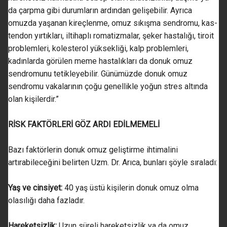
da çarpma gibi durumların ardından gelişebilir. Ayrıca
omuzda yaşanan kireçlenme, omuz sıkışma sendromu, kas-
tendon yırtıkları, iltihaplı romatizmalar, şeker hastalığı, tiroit
problemleri, kolesterol yüksekliği, kalp problemleri,
kadınlarda görülen meme hastalıkları da donuk omuz
sendromunu tetikleyebilir. Günümüzde donuk omuz
sendromu vakalarının çoğu genellikle yoğun stres altında
olan kişilerdir.”
RİSK FAKTÖRLERİ GÖZ ARDI EDİLMEMELİ
Bazı faktörlerin donuk omuz geliştirme ihtimalini
artırabileceğini belirten Uzm. Dr. Arıca, bunları şöyle sıraladı:
Yaş ve cinsiyet:
40 yaş üstü kişilerin donuk omuz olma
olasılığı daha fazladır.
Hareketsizlik:
Uzun süreli hareketsizlik ya da omuz