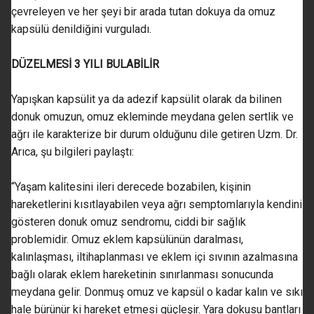
çevreleyen ve her şeyi bir arada tutan dokuya da omuz
kapsülü denildiğini vurguladı.
DÜZELMESİ 3 YILI BULABİLİR
Yapışkan kapsülit ya da adezif kapsülit olarak da bilinen
donuk omuzun, omuz ekleminde meydana gelen sertlik ve
ağrı ile karakterize bir durum olduğunu dile getiren Uzm. Dr.
Arıca, şu bilgileri paylaştı:
“Yaşam kalitesini ileri derecede bozabilen, kişinin
hareketlerini kısıtlayabilen veya ağrı semptomlarıyla kendini
gösteren donuk omuz sendromu, ciddi bir sağlık
problemidir. Omuz eklem kapsülünün daralması,
kalınlaşması, iltihaplanması ve eklem içi sıvının azalmasına
bağlı olarak eklem hareketinin sınırlanması sonucunda
meydana gelir. Donmuş omuz ve kapsül o kadar kalın ve sıkı
hale bürünür ki hareket etmesi güçleşir. Yara dokusu bantları