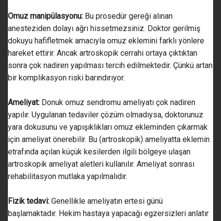
Omuz manipülasyonu:
Bu prosedür gereği alınan
anesteziden dolayı ağrı hissetmezsiniz. Doktor gerilmiş
dokuyu hafifletmek amacıyla omuz eklemini farklı yönlere
hareket ettirir. Ancak artroskopik cerrahi ortaya çıktıktan
sonra çok nadiren yapılması tercih edilmektedir. Çünkü artan
bir komplikasyon riski barındırıyor.
Ameliyat:
Donuk omuz sendromu ameliyatı çok nadiren
yapılır. Uygulanan tedaviler çözüm olmadıysa, doktorunuz
yara dokusunu ve yapışıklıkları omuz ekleminden çıkarmak
için ameliyat önerebilir. Bu (artroskopik) ameliyatta eklemin
etrafında açılan küçük kesilerden ilgili bölgeye ulaşan
artroskopik ameliyat aletleri kullanılır. Ameliyat sonrası
rehabilitasyon mutlaka yapılmalıdır.
Fizik tedavi:
Genellikle ameliyatın ertesi günü
başlamaktadır. Hekim hastaya yapacağı egzersizleri anlatır