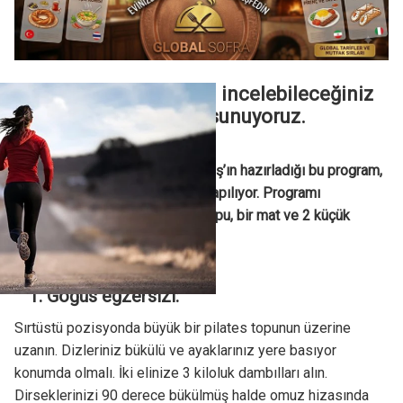
Size bir ayda 1 beden incelebileceğiniz
bir fitness programı sunuyoruz.
Spor koordinatörü Mustafa Baş’ın hazırladığı bu program,
“total body” egzersizleriyle yapılıyor. Programı
uygulamanız için bir pilates topu, bir mat ve 2 küçük
dambıl yeterli…
1. Göğüs egzersizi:
Sırtüstü pozisyonda büyük bir pilates topunun üzerine
uzanın. Dizleriniz bükülü ve ayaklarınız yere basıyor
konumda olmalı. İki elinize 3 kiloluk dambılları alın.
Dirseklerinizi 90 derece bükülmüş halde omuz hizasında