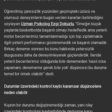
Öğrenilmiş çaresizlik yüzünden geçmişteki üzücü ve
olumsuz deneyimlerin bugün verilen kararları belirlediğini
söyleyen
Uzman Psikolog Ezgi Dokuzlu
, “Örneğin küçük
yaşlarda basketbolda başarılı olmayı hedefledik ama yeterli
motor becerilerimiz tamamlanmadığı için top zıplatmakla
ilgili yeterli performansı gösteremedik ve başarılı olamadık.
Birkaç deneme sonrası bu konu hakkında yetersizlik
duygusunu daha da deneyimleyerek güçlendirdik. İleride
yeterli becerilerimiz olduğunda bile denemeden ‘nasıl olsa
yapamam, denememe gerek bile yok’ düşüncesi bu duruma
temel bir örnek olabilir” dedi.
Durumlar üzerindeki kontrol kaybı karamsar düşüncelere
neden olabilir
Kişinin bir durumu değiştiremediği zaman, yani olay
üzerindeki kontrolünü kaybettiğinde değişime karşı