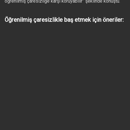
öğrenilmiş çaresizliğe karşı koruyabilir” şeklinde konuştu.
Öğrenilmiş çaresizlikle baş etmek için öneriler: