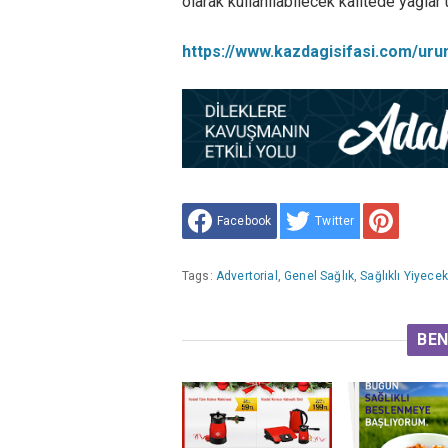
olarak kullanılabilecek kalitede yağlar 
https://www.kazdagisifasi.com/urun
Facebook
Twitter
Tags:
Advertorial
,
Genel Sağlık
,
Sağlıklı Yiyecek
BEN