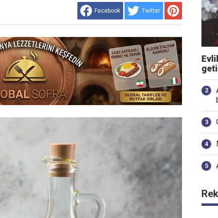
Facebook
Twitter
Evli
get
Rek