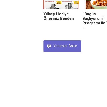
Yılbaşı Hediye
''Bugün
Öneriniz Benden
Başlıyorum''
Programı ile 
Yılda Yeni Ka
Alın, NESFIT’i
İnternet Rek
Yüzü Olun
Yorumlar
Bakın