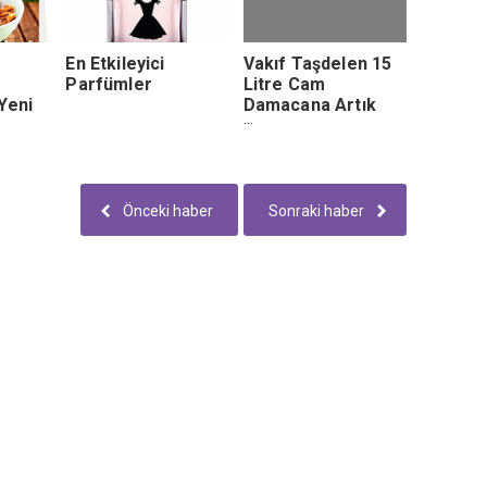
En Etkileyici
Vakıf Taşdelen 15
Parfümler
Litre Cam
Yeni
Damacana Artık
rarlar
Mutfaklarda
n
lam
Önceki haber
Sonraki haber