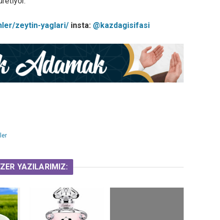
üretiyor.
ler/zeytin-yaglari/
insta:
@kazdagisifasi
ler
ZER YAZILARIMIZ: