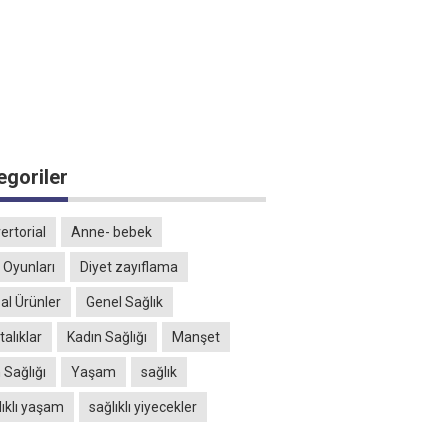
egoriler
ertorial
Anne- bebek
 Oyunları
Diyet zayıflama
al Ürünler
Genel Sağlık
alıklar
Kadın Sağlığı
Manşet
 Sağlığı
Yaşam
sağlık
lıklı yaşam
sağlıklı yiyecekler