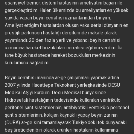
esansiyel tremor, distoni hastasının ameliyatını başarı ile
gerçekleştirdim. Halen ülkemizde bu ameliyatları en yüksek
sayıda yapan beyin cerrahisi uzmanlarından biriyim.
Ameliyat ettiğim hastalardan oluşan vaka serisi dünyanın en
prestijli parkinson hastalığı dergilerinde makale olarak
yayımlandı. 20 den fazla yerli ve yabancı beyin cerrahisi
uzmanına hareket bozukluları cerrahisi eğitimi verdim. İki
tane büyük hastanede hareket bozukluları merkezinin
kurulumunu sağladım.
Beyin cerrahisi alanında ar-ge çalışmaları yapmak adına
2007 yılında Hacettepe Teknokent yerleşkesinde DESU
Medikal AŞ’yi kurdum. Desu Medikal bünyesinde
Hidrosefali hastalığının tedavisinde kullanılan ventrikülo
peritonel şant sistemlerinin, antibiyotikli ventrikülo peritonel
şant sistemlerinin, kolajen kaynaklı yapay beyin zarının
(DURA) ar-ge sini tamamlayarak Türkiye’deki tek dünyadaki
beş üreticiden biri olarak ürünleri hastaların kullanımına