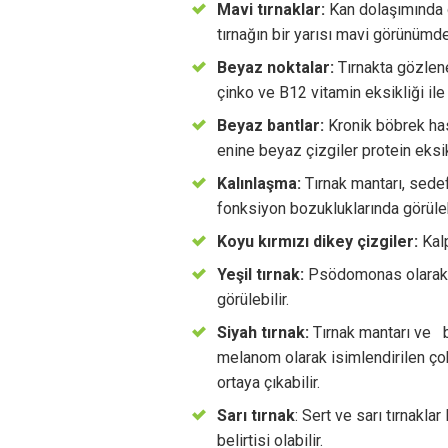
Mavi tırnaklar:
Kan dolaşımında o
tırnağın bir yarısı mavi görünümd
Beyaz noktalar:
Tırnakta gözlene
çinko ve B12 vitamin eksikliği ile i
Beyaz bantlar:
Kronik böbrek hast
enine beyaz çizgiler protein eksikli
Kalınlaşma:
Tırnak mantarı, sedef
fonksiyon bozukluklarında görülebi
Koyu kırmızı dikey çizgiler:
Kalp
Yeşil tırnak:
Psödomonas olarak a
görülebilir.
Siyah tırnak:
Tırnak mantarı ve bi
melanom olarak isimlendirilen çok 
ortaya çıkabilir.
Sarı tırnak
: Sert ve sarı tırnakla
belirtisi olabilir.