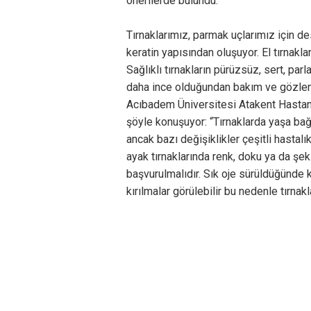
önerilerde bulundu.
Tırnaklarımız, parmak uçlarımız için d
keratin yapısından oluşuyor. El tırnakl
Sağlıklı tırnakların pürüzsüz, sert, p
daha ince olduğundan bakım ve gözlemin
Acıbadem Üniversitesi Atakent Hastan
şöyle konuşuyor: “Tırnaklarda yaşa ba
ancak bazı değişiklikler çeşitli hastalı
ayak tırnaklarında renk, doku ya da şek
başvurulmalıdır. Sık oje sürüldüğünde 
kırılmalar görülebilir bu nedenle tırn