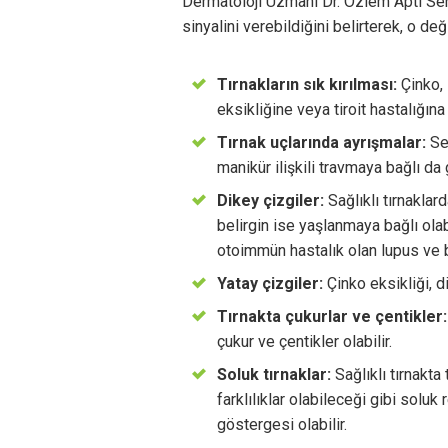
Dermatoloji Uzmanı Dr. Özlem Apti Sengk
sinyalini verebildiğini belirterek, o deği
Tırnakların sık kırılması:
Çinko, 
eksikliğine veya tiroit hastalığına 
Tırnak uçlarında ayrışmalar:
Se
manikür ilişkili travmaya bağlı da g
Dikey çizgiler:
Sağlıklı tırnaklard
belirgin ise yaşlanmaya bağlı olabi
otoimmün hastalık olan lupus ve ba
Yatay çizgiler:
Çinko eksikliği, d
Tırnakta çukurlar ve çentikler
çukur ve çentikler olabilir.
Soluk tırnaklar:
Sağlıklı tırnakta
farklılıklar olabileceği gibi soluk
göstergesi olabilir.