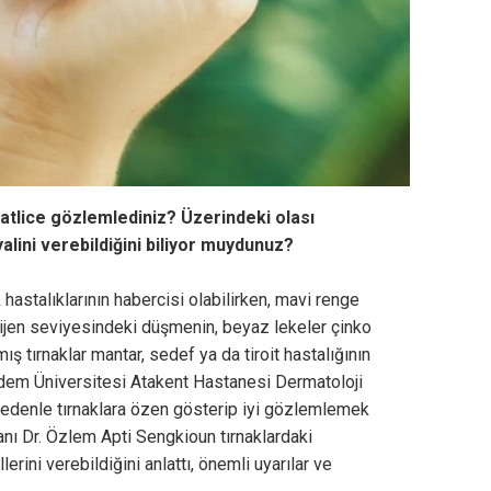
atlice gözlemlediniz? Üzerindeki olası
nyalini verebildiğini biliyor muydunuz?
 hastalıklarının habercisi olabilirken, mavi renge
ijen seviyesindeki düşmenin, beyaz lekeler çinko
ış tırnaklar mantar, sedef ya da tiroit hastalığının
badem Üniversitesi Atakent Hastanesi Dermatoloji
edenle tırnaklara özen gösterip iyi gözlemlemek
anı Dr. Özlem Apti Sengkioun tırnaklardaki
lerini verebildiğini anlattı, önemli uyarılar ve