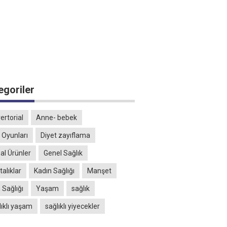
egoriler
ertorial
Anne- bebek
 Oyunları
Diyet zayıflama
al Ürünler
Genel Sağlık
alıklar
Kadın Sağlığı
Manşet
 Sağlığı
Yaşam
sağlık
lıklı yaşam
sağlıklı yiyecekler