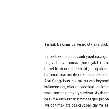
Tırnak bakımında bu noktalara dikka
Tırnak bakımının düzenli yapılması ger
duş ve banyo sonrası yumuşak bir tırnak
bebeklik döneminde hafifçe törpülenme
bir tırnak makası ile düzenli aralıklar
Apti Sengkioun, sık sık su ve kimyas
kullanmasını, ellerini iyice kuruladıkt
uygulanmasını tavsiye ediyor. Ayak tırn
kesilmesinin tırnak batması gibi probl
ayrıca tırnaklara baskı yapan dar ve s