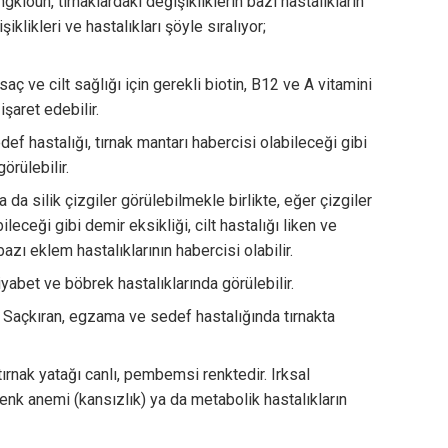
ioun, tırnaklardaki değişikliklerin bazı hastalıkların
şiklikleri ve hastalıkları şöyle sıralıyor;
saç ve cilt sağlığı için gerekli biotin, B12 ve A vitamini
işaret edebilir.
def hastalığı, tırnak mantarı habercisi olabileceği gibi
örülebilir.
a da silik çizgiler görülebilmekle birlikte, eğer çizgiler
leceği gibi demir eksikliği, cilt hastalığı liken ve
zı eklem hastalıklarının habercisi olabilir.
iyabet ve böbrek hastalıklarında görülebilir.
:
Saçkıran, egzama ve sedef hastalığında tırnakta
 tırnak yatağı canlı, pembemsi renktedir. Irksal
 renk anemi (kansızlık) ya da metabolik hastalıkların