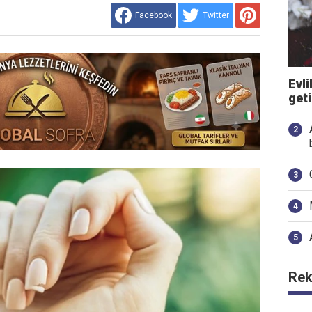
Facebook
Twitter
Evli
get
Rek