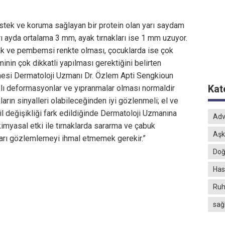
estek ve koruma sağlayan bir protein olan yarı saydam
arı ayda ortalama 3 mm, ayak tırnakları ise 1 mm uzuyor.
arlak ve pembemsi renkte olması, çocuklarda ise çok
in çok dikkatli yapılması gerektiğini belirten
esi Dermatoloji Uzmanı Dr. Özlem Apti Sengkioun
Kat
ğlı deformasyonlar ve yıpranmalar olması normaldir
kların sinyalleri olabileceğinden iyi gözlenmeli; el ve
il değişikliği fark edildiğinde Dermatoloji Uzmanına
Adv
kimyasal etki ile tırnaklarda sararma ve çabuk
Aşk
akları gözlemlemeyi ihmal etmemek gerekir.”
Doğ
Hast
Ruh
sağ