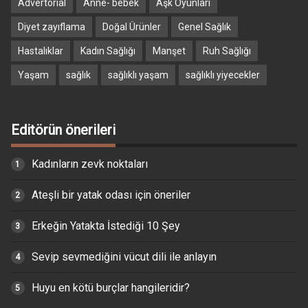
Advertorial
Anne- bebek
Aşk Oyunları
Diyet zayıflama
Doğal Ürünler
Genel Sağlık
Hastalıklar
Kadın Sağlığı
Manşet
Ruh Sağlığı
Yaşam
sağlık
sağlıklı yaşam
sağlıklı yiyecekler
Editörün önerileri
Kadınların zevk noktaları
Ateşli bir yatak odası için öneriler
Erkeğin Yatakta İstediği 10 Şey
Sevip sevmediğini vücut dili ile anlayın
Huyu en kötü burçlar hangileridir?