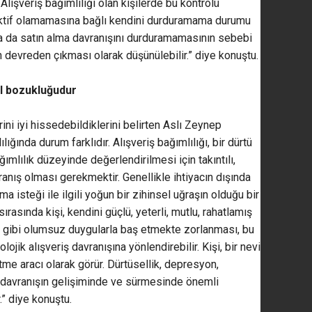
Alışveriş bağımlılığı olan kişilerde bu kontrolü
aktif olamamasına bağlı kendini durduramama durumu
da da satın alma davranışını durduramamasının sebebi
devreden çıkması olarak düşünülebilir.” diye konuştu.
rol bozukluğudur
erini iyi hissedebildiklerini belirten Aslı Zeynep
ığında durum farklıdır. Alışveriş bağımlılığı, bir dürtü
ımlılık düzeyinde değerlendirilmesi için takıntılı,
anış olması gerekmektir. Genellikle ihtiyacın dışında
ma isteği ile ilgili yoğun bir zihinsel uğraşın olduğu bir
ırasında kişi, kendini güçlü, yeterli, mutlu, rahatlamış
ntı gibi olumsuz duygularla baş etmekte zorlanması, bu
ojik alışveriş davranışına yönlendirebilir. Kişi, bir nevi
me aracı olarak görür. Dürtüsellik, depresyon,
u davranışın gelişiminde ve sürmesinde önemli
r.” diye konuştu.