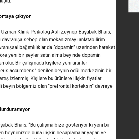
nuştu.
ortaya çıkıyor
yen Uzman Klinik Psikolog Aslı Zeynep Başabak Bhais,
u davranışa sebep olan mekanizmayı anlatabilirim.
vranışsal bağımlılıklar da “dopamin” üzerinden hareket
öre yeni bir şeyler satın alma beyinde dopamin
n olur. Bir çalışmada kişilere yeni ürünler
kleus accumbens” denilen beynin ödül merkezinin bir
ış izlenmiş. Kişilere bu ürünlere ilişkin fiyatlar
ili beyin bölgemiz olan “prefrontal korteksin” devreye
i durduramıyor
abak Bhais, “Bu çalışma bize gösteriyor ki yeni bir
en beynimizde buna ilişkin hesaplamalar yapan ve