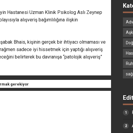
Kat
in Hastanesi Uzman Klinik Psikolog Aslı Zeynep
yısıyla alışveriş bağımlılığına ilişkin
Adv
Aşk
abak Bhais, kişinin gerçek bir ihtiyacı olmaması ve
Doğ
rağmen sadece iyi hissetmek için yaptığı alışveriş
Hast
leceğini belirterek bu davranışa “patolojik alışveriş”
Ruh
sağ
ayırmak gerekiyor
Edi