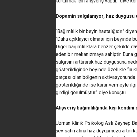
kurtulmak için alışveriş yapar.” diye ko
Dopamin salgılanıyor, haz duygusu 
“Bağımlılık bir beyin hastalığıdır” di
“Daha açıklayıcı olması için beyinde b
Diğer bağımlılıklara benzer şekilde da
eden bir mekanizmaya sahiptir. Buna g
salgısını arttırarak haz duygusuna nede
gösterildiğinde beyinde özellikle “nu
parçası olan bölgenin aktivasyonunda art
gösterildiğinde ise karar vermeyle ilg
girdiği görülmüştür.” diye konuştu.
Alışveriş bağımlılığında kişi kendin
Uzman Klinik Psikolog Aslı Zeynep Baş
şey satın alma haz duygumuzu artırırk