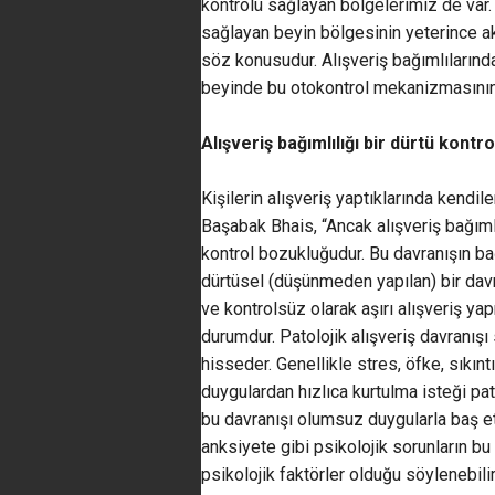
kontrolü sağlayan bölgelerimiz de var. 
sağlayan beyin bölgesinin yeterince 
söz konusudur. Alışveriş bağımlıların
beyinde bu otokontrol mekanizmasının 
Alışveriş bağımlılığı bir dürtü kont
Kişilerin alışveriş yaptıklarında kendil
Başabak Bhais, “Ancak alışveriş bağımlıl
kontrol bozukluğudur. Bu davranışın bağ
dürtüsel (düşünmeden yapılan) bir davr
ve kontrolsüz olarak aşırı alışveriş yap
durumdur. Patolojik alışveriş davranışı s
hisseder. Genellikle stres, öfke, sıkı
duygulardan hızlıca kurtulma isteği patol
bu davranışı olumsuz duygularla baş et
anksiyete gibi psikolojik sorunların b
psikolojik faktörler olduğu söylenebili