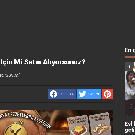
En 
Için Mi Satın Alıyorsunuz?
iyorsunuz?
Facebook
Twitter
Evli
get