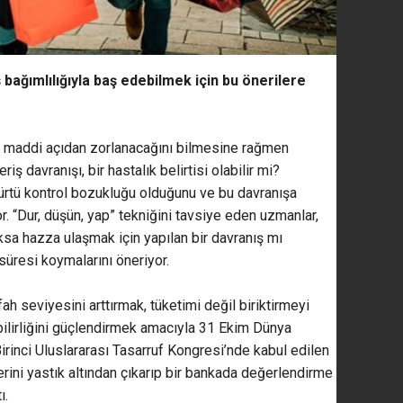
ş bağımlılığıyla baş edebilmek için bu önerilere
ve maddi açıdan zorlanacağını bilmesine rağmen
iş davranışı, bir hastalık belirtisi olabilir mi?
 dürtü kontrol bozukluğu olduğunu ve bu davranışa
yor. “Dur, düşün, yap” tekniğini tavsiye eden uzmanlar,
oksa hazza ulaşmak için yapılan bir davranış mı
süresi koymalarını öneriyor.
h seviyesini arttırmak, tüketimi değil biriktirmeyi
bilirliğini güçlendirmek amacıyla 31 Ekim Dünya
Birinci Uluslararası Tasarruf Kongresi’nde kabul edilen
erini yastık altından çıkarıp bir bankada değerlendirme
ı.