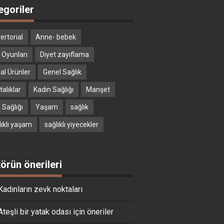
egoriler
ertorial
Anne- bebek
 Oyunları
Diyet zayıflama
al Ürünler
Genel Sağlık
alıklar
Kadın Sağlığı
Manşet
 Sağlığı
Yaşam
sağlık
lıklı yaşam
sağlıklı yiyecekler
törün önerileri
Kadınların zevk noktaları
Ateşli bir yatak odası için öneriler