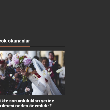
çok okunanlar
likte sorumlulukları yerine
irilmesi neden önemlidir?