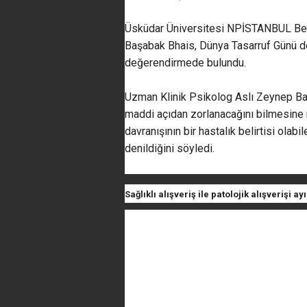
Üsküdar Üniversitesi NPİSTANBUL Bey
Başabak Bhais, Dünya Tasarruf Günü dola
değerendirmede bulundu.
Uzman Klinik Psikolog Aslı Zeynep Baş
maddi açıdan zorlanacağını bilmesine 
davranışının bir hastalık belirtisi olabi
denildiğini söyledi.
Sağlıklı alışveriş ile patolojik alışverişi 