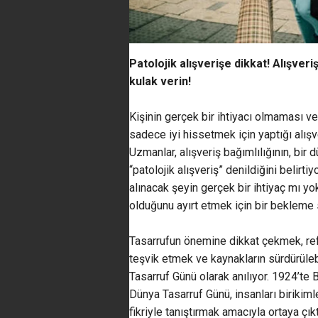
Patolojik alışverişe dikkat! Alışveri
kulak verin!
Kişinin gerçek bir ihtiyacı olmaması 
sadece iyi hissetmek için yaptığı alışver
Uzmanlar, alışveriş bağımlılığının, bir
“patolojik alışveriş” denildiğini belirti
alınacak şeyin gerçek bir ihtiyaç mı y
olduğunu ayırt etmek için bir bekleme 
Tasarrufun önemine dikkat çekmek, refa
teşvik etmek ve kaynakların sürdürüle
Tasarruf Günü olarak anılıyor. 1924’te 
Dünya Tasarruf Günü, insanları birikiml
fikriyle tanıştırmak amacıyla ortaya çıkt