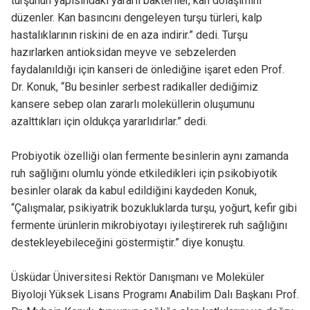
turşunun yapısındaki yararlı bakteriler, kan dolaşımını
düzenler. Kan basıncını dengeleyen turşu türleri, kalp
hastalıklarının riskini de en aza indirir.” dedi. Turşu
hazırlarken antioksidan meyve ve sebzelerden
faydalanıldığı için kanseri de önlediğine işaret eden Prof.
Dr. Konuk, “Bu besinler serbest radikaller dediğimiz
kansere sebep olan zararlı moleküllerin oluşumunu
azalttıkları için oldukça yararlıdırlar.” dedi.
Probiyotik özelliği olan fermente besinlerin aynı zamanda
ruh sağlığını olumlu yönde etkiledikleri için psikobiyotik
besinler olarak da kabul edildiğini kaydeden Konuk,
“Çalışmalar, psikiyatrik bozukluklarda turşu, yoğurt, kefir gibi
fermente ürünlerin mikrobiyotayı iyileştirerek ruh sağlığını
destekleyebileceğini göstermiştir.” diye konuştu.
Üsküdar Üniversitesi Rektör Danışmanı ve Moleküler
Biyoloji Yüksek Lisans Programı Anabilim Dalı Başkanı Prof.