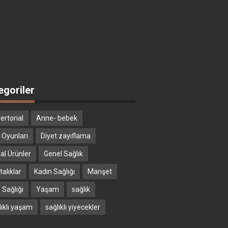
egoriler
ertorial
Anne- bebek
 Oyunları
Diyet zayıflama
al Ürünler
Genel Sağlık
alıklar
Kadın Sağlığı
Manşet
 Sağlığı
Yaşam
sağlık
lıklı yaşam
sağlıklı yiyecekler