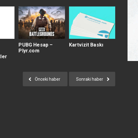
PUBG Hesap –
Kartvizit Baskı
Plyr.com
ler
Önceki haber
Sonraki haber