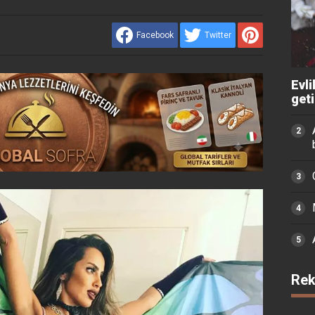
Facebook
Twitter
Evli
get
Rek