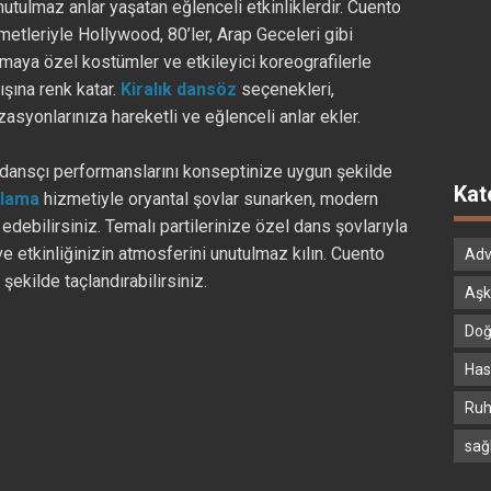
nutulmaz anlar yaşatan eğlenceli etkinliklerdir. Cuento
etleriyle Hollywood, 80’ler, Arap Geceleri gibi
maya özel kostümler ve etkileyici koreografilerle
ışına renk katar.
Kiralık dansöz
seçenekleri,
asyonlarınıza hareketli ve eğlenceli anlar ekler.
dansçı performanslarını konseptinize uygun şekilde
Kat
alama
hizmetiyle oryantal şovlar sunarken, modern
ih edebilirsiniz. Temalı partilerinize özel dans şovlarıyla
ve etkinliğinizin atmosferini unutulmaz kılın. Cuento
Adv
şekilde taçlandırabilirsiniz.
Aşk
Doğ
Hast
Ruh
sağ