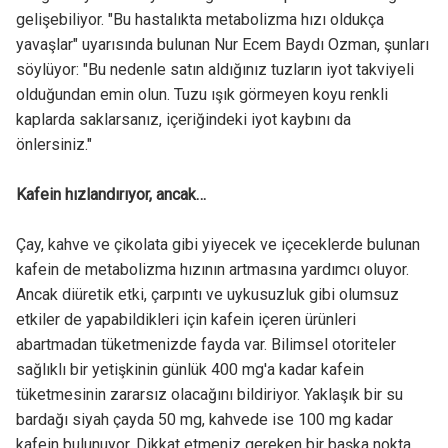
gelişebiliyor. "Bu hastalıkta metabolizma hızı oldukça
yavaşlar" uyarısında bulunan Nur Ecem Baydı Ozman, şunları
söylüyor: "Bu nedenle satın aldığınız tuzların iyot takviyeli
olduğundan emin olun. Tuzu ışık görmeyen koyu renkli
kaplarda saklarsanız, içeriğindeki iyot kaybını da
önlersiniz."
Kafein hızlandırıyor, ancak…
Çay, kahve ve çikolata gibi yiyecek ve içeceklerde bulunan
kafein de metabolizma hızının artmasına yardımcı oluyor.
Ancak diüretik etki, çarpıntı ve uykusuzluk gibi olumsuz
etkiler de yapabildikleri için kafein içeren ürünleri
abartmadan tüketmenizde fayda var. Bilimsel otoriteler
sağlıklı bir yetişkinin günlük 400 mg'a kadar kafein
tüketmesinin zararsız olacağını bildiriyor. Yaklaşık bir su
bardağı siyah çayda 50 mg, kahvede ise 100 mg kadar
kafein bulunuyor. Dikkat etmeniz gereken bir başka nokta