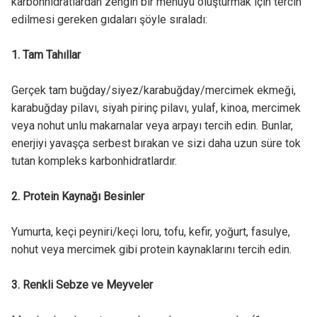
karbonhidratlardan zengin bir menüyü oluşturmak için tercih
edilmesi gereken gıdaları şöyle sıraladı:
1. Tam Tahıllar
Gerçek tam buğday/siyez/karabuğday/mercimek ekmeği,
karabuğday pilavı, siyah pirinç pilavı, yulaf, kinoa, mercimek
veya nohut unlu makarnalar veya arpayı tercih edin. Bunlar,
enerjiyi yavaşça serbest bırakan ve sizi daha uzun süre tok
tutan kompleks karbonhidratlardır.
2. Protein Kaynağı Besinler
Yumurta, keçi peyniri/keçi loru, tofu, kefir, yoğurt, fasulye,
nohut veya mercimek gibi protein kaynaklarını tercih edin.
3. Renkli Sebze ve Meyveler