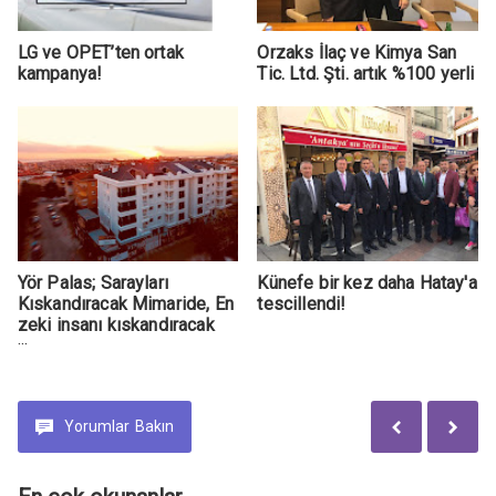
LG ve OPET’ten ortak
Orzaks İlaç ve Kimya San
kampanya!
Tic. Ltd. Şti. artık %100 yerli
Yör Palas; Sarayları
Künefe bir kez daha Hatay'a
Kıskandıracak Mimaride, En
tescillendi!
zeki insanı kıskandıracak
Akılda!
Yorumlar
Bakın