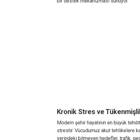
bir destek mekanizması sunuyor.
Kronik Stres ve Tükenmişl
Modern şehir hayatının en büyük tehdit
strestir. Vücudumuz akut tehlikelere ka
yerindeki bitmeyen hedefler, trafik, g