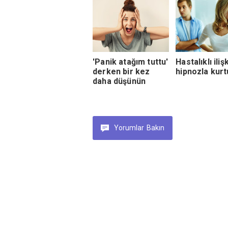
'Panik atağım tuttu'
Hastalıklı ili
derken bir kez
hipnozla kurt
daha düşünün
Yorumlar
Bakın