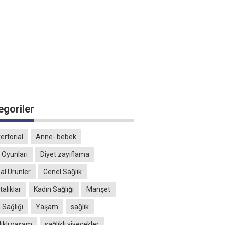
egoriler
ertorial
Anne- bebek
 Oyunları
Diyet zayıflama
al Ürünler
Genel Sağlık
alıklar
Kadın Sağlığı
Manşet
 Sağlığı
Yaşam
sağlık
lıklı yaşam
sağlıklı yiyecekler