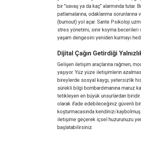
bir "savaş ya da kaç" alarmında tutar. 
patlamalarına, odaklanma sorunlarına 
(burnout) yol açar. Sante Psikoloji uzm
stres yönetimi, sınır koyma becerileri 
yaşam dengesini yeniden kurmayı hede
Dijital Çağın Getirdiği Yalnızl
Gelişen iletişim araçlarına rağmen, mod
yaşıyor. Yüz yüze iletişimlerin azalması
bireylerde sosyal kaygı, yetersizlik hi
sürekli bilgi bombardımanına maruz kal
tetikleyen en büyük unsurlardan biridi
olarak ifade edebileceğiniz güvenli bi
koşturmacasında kendinizi kaybolmuş
iletişime geçerek içsel huzurunuzu ye
başlatabilirsiniz.