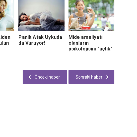
şkiden
Panik Atak Uykuda
Mide ameliyatı
ulun
da Vuruyor!
olanların
psikolojisini "açlık"
bozuyor
Önceki haber
Sonraki haber