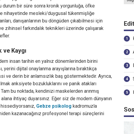
Bu durum bir süre sonra kronik yorgunluğa, öfke
ve nihayetinde mesleki/duygusal tükenmişliğe
anları, danışanlarının bu döngüden çıkabilmesi için
Edi
ve zihinsel farkındalık teknikleri üzerinde çalışarak
fler.
ık ve Kaygı
ern insan tarihin en yalnız dönemlerinden birini
, yerini dijital onaylanma arayışlarına bıraktıkça
ssi ve derin bir anlamsızlık baş göstermektedir. Ayrıca,
mak anksiyete bozukluklarını ve panik atakları
r. Tam bu noktada, kendinizi maskelerden arınmış
r alana ihtiyaç duyarsınız. Eğer siz de modern dünyanın
 hissediyorsanız,
Gebze psikolog
kadromuzla
Sos
niden kazanacağınız profesyonel terapi süreçlerini