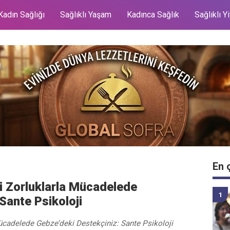
Kadın Sağlığı
Sağlıklı Yaşam
Kadınca Sağlık
Sağlıklı Y
En 
i Zorluklarla Mücadelede
Sante Psikoloji
ücadelede Gebze’deki Destekçiniz: Sante Psikoloji