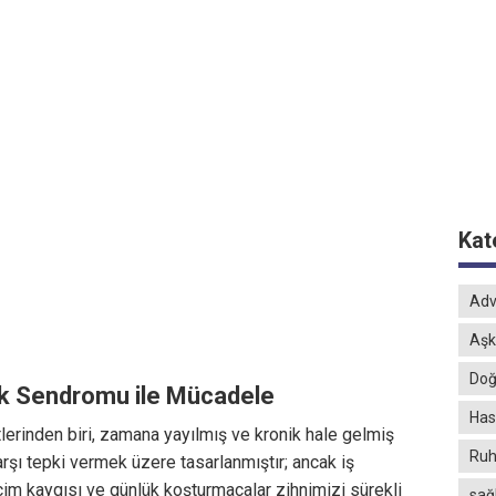
Kat
Adv
Aşk
Doğ
ik Sendromu ile Mücadele
Hast
lerinden biri, zamana yayılmış ve kronik hale gelmiş
Ruh
rşı tepki vermek üzere tasarlanmıştır; ancak iş
eçim kaygısı ve günlük koşturmacalar zihnimizi sürekli
sağ