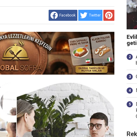
Facebook
Twitter
Evli
get
Rek