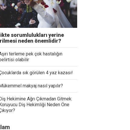
likte sorumlulukları yerine
irilmesi neden önemlidir?
Aşırı terleme pek çok hastalığın
belirtisi olabilir
Çocuklarda sık görülen 4 yaz kazası!
Mükemmel makyaj nasıl yapılır?
Diş Hekimine Ağrı Çıkmadan Gitmek:
Koruyucu Diş Hekimliği Neden Öne
Çıkıyor?
lam