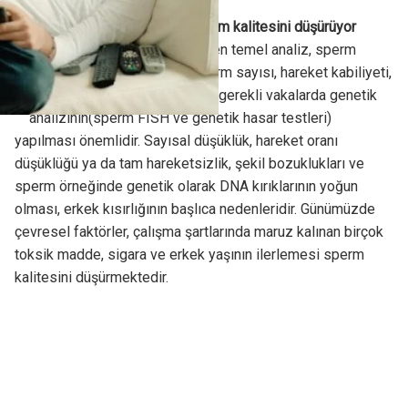
Stres ve sigara kullanımı sperm kalitesini düşürüyor
Erkek faktörü değerlendirilirken temel analiz, sperm
örneğinin incelenmesidir. Sperm sayısı, hareket kabiliyeti,
spermin dölleme yeteneği ve gerekli vakalarda genetik
analizinin(sperm FISH ve genetik hasar testleri)
yapılması önemlidir. Sayısal düşüklük, hareket oranı
düşüklüğü ya da tam hareketsizlik, şekil bozuklukları ve
sperm örneğinde genetik olarak DNA kırıklarının yoğun
olması, erkek kısırlığının başlıca nedenleridir. Günümüzde
çevresel faktörler, çalışma şartlarında maruz kalınan birçok
toksik madde, sigara ve erkek yaşının ilerlemesi sperm
kalitesini düşürmektedir.