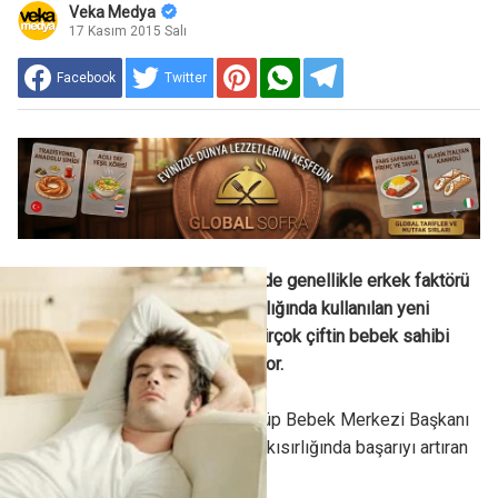
Veka Medya
17 Kasım 2015 Salı
Facebook
Twitter
Çocuk sahibi olamayan çiftlerde genellikle erkek faktörü
önemli rol oynuyor. Erkek kısırlığında kullanılan yeni
teşhis ve tedavi yöntemleri, birçok çiftin bebek sahibi
olma hayallerini gerçekleştiriyor.
Memorial Ankara Hastanesi Tüp Bebek Merkezi Başkanı
Prof. Dr. Aygül Demirol, erkek kısırlığında başarıyı artıran
tedaviler hakkında bilgi verdi.