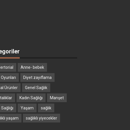
egoriler
ertorial
Anne- bebek
 Oyunları
Diyet zayıflama
al Ürünler
Genel Sağlık
alıklar
Kadın Sağlığı
Manşet
 Sağlığı
Yaşam
sağlık
lıklı yaşam
sağlıklı yiyecekler