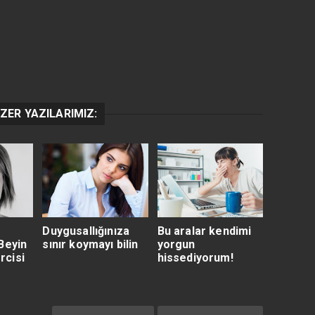
ZER YAZILARIMIZ:
Duygusallığınıza
Bu aralar kendimi
Beyin
sınır koymayı bilin
yorgun
rcisi
hissediyorum!