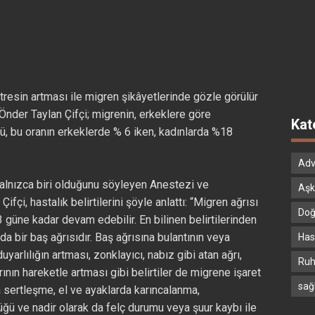
resin artması ile migren şikâyetlerinde gözle görülür
Önder Taylan Çifçi; migrenin, erkeklere göre
Kat
ü, bu oranın erkeklerde % 6 iken, kadınlarda %18
Adv
 yalnızca biri olduğunu söyleyen Anestezi ve
Aşk
çi, hastalık belirtilerini şöyle anlattı: “Migren ağrısı
Doğ
3 güne kadar devam edebilir. En bilinen belirtilerinden
zda bir baş ağrısıdır. Baş ağrısına bulantının veya
Hast
arlılığın artması, zonklayıcı, nabız gibi atan ağrı,
Ruh
ğrının hareketle artması gibi belirtiler de migrene işaret
sağ
 sertleşme, el ve ayaklarda karıncalanma,
ü ve nadir olarak da felç durumu veya şuur kaybı ile