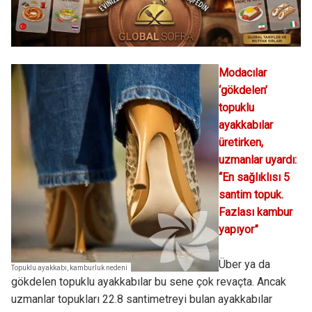
Modacılar
‘gökdelen’
topuklu
ayakkabılar
üretirken,
uzmanlar uyardı:
“En sağlıklısı 5
santim topuk.
Fazlası kambur
yapıyor”
Über ya da
Topuklu ayakkabı, kamburluk nedeni
gökdelen topuklu ayakkabılar bu sene çok revaçta. Ancak
uzmanlar topukları 22.8 santimetreyi bulan ayakkabılar