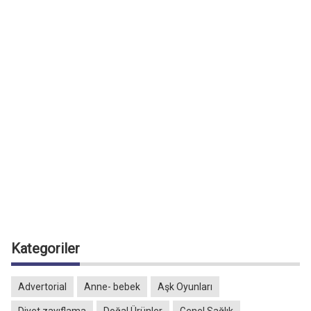
Kategoriler
Advertorial
Anne- bebek
Aşk Oyunları
Diyet zayıflama
Doğal Ürünler
Genel Sağlık