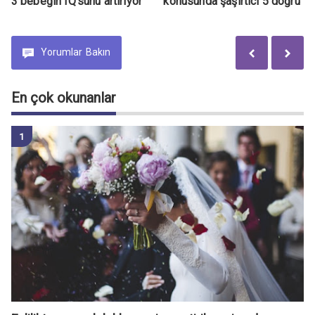
3 bebeğin IQ'sunu artırıyor
konusunda şaşırtıcı 5 doğru
Yorumlar
Bakın
En çok okunanlar