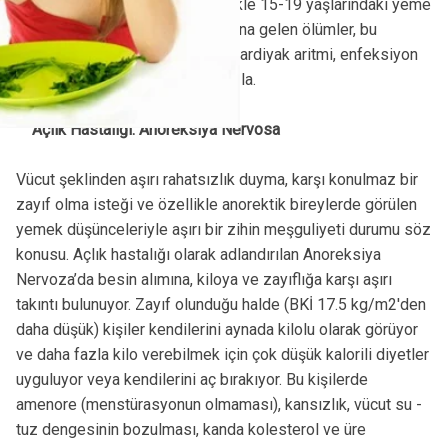
bu oran giderek artıyor. Özellikle 15-19 yaşlarındaki yeme
bozuklukları nedeniyle meydana gelen ölümler, bu
yaşlardaki doğal nedenlerle (kardiyak aritmi, enfeksiyon
vb.) ölümlerden 5 kat daha fazla.
Açlık Hastalığı: Anoreksiya Nervosa
Vücut şeklinden aşırı rahatsızlık duyma, karşı konulmaz bir
zayıf olma isteği ve özellikle anorektik bireylerde görülen
yemek düşünceleriyle aşırı bir zihin meşguliyeti durumu söz
konusu. Açlık hastalığı olarak adlandırılan Anoreksiya
Nervoza’da besin alımına, kiloya ve zayıflığa karşı aşırı
takıntı bulunuyor. Zayıf olunduğu halde (BKİ 17.5 kg/m2'den
daha düşük) kişiler kendilerini aynada kilolu olarak görüyor
ve daha fazla kilo verebilmek için çok düşük kalorili diyetler
uyguluyor veya kendilerini aç bırakıyor. Bu kişilerde
amenore (menstürasyonun olmaması), kansızlık, vücut su -
tuz dengesinin bozulması, kanda kolesterol ve üre