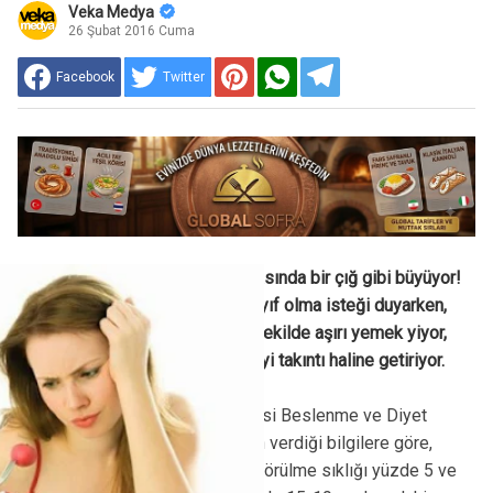
Veka Medya
26 Şubat 2016 Cuma
Facebook
Twitter
Yeme bozuklukları gençler arasında bir çığ gibi büyüyor!
Kimileri karşı konulmaz bir zayıf olma isteği duyarken,
kimileri kontrol edilemez bir şekilde aşırı yemek yiyor,
kimileri ise sağlıklı beslenmeyi takıntı haline getiriyor.
KadıköyŞifa Kadıköy Hastanesi Beslenme ve Diyet
Uzmanı Dyt. Rabia Yurdagül'ün verdiği bilgilere göre,
ergenlerde yeme bozukluğu görülme sıklığı yüzde 5 ve