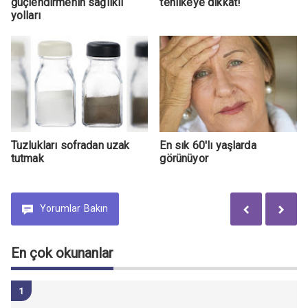
güçlendirmenin sağlıklı
tehlikeye dikkat!
yolları
Tuzlukları sofradan uzak
En sık 60'lı yaşlarda
tutmak
görünüyor
Yorumlar
Bakın
En çok okunanlar