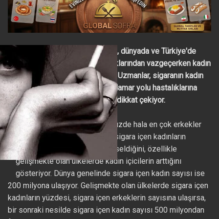
Yapılan son araştırmalara göre, dünyada ve Türkiye'de
erkekler sigara içme alışkanlıklarından vazgeçerken kadın
içicilerin sayısı sürekli artıyor. Uzmanlar, sigaranın kadın
cildinde kırışıklıklara, deri ve damar yolu hastalıklarına
ciddi oranda sebep verdiğine dikkat çekiyor.
Araştırmalar, sigaranın günümüzde hala en çok erkekler
tarafından tüketildiğini ancak sigara içen kadınların
sayısının her gün daha da yükseldiğini, özellikle
gelişmekte olan ülkelerde kadın içicilerin arttığını
gösteriyor. Dünya genelinde sigara içen kadın sayısı ise
200 milyona ulaşıyor. Gelişmekte olan ülkelerde sigara içen
kadınların yüzdesi, sigara içen erkeklerin sayısına ulaşırsa,
bir sonraki nesilde sigara içen kadın sayısı 500 milyondan