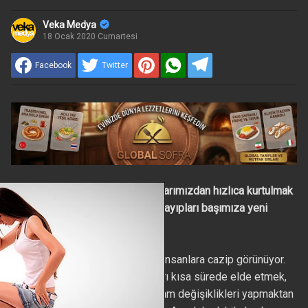
Veka Medya
18 Ocak 2020 Cumartesi
Facebook
Twitter
Yılların birikimi olan fazla kilolarımızdan hızlıca kurtulmak
bize cazip gelse de, ani kilo kayıpları başımıza yeni
dertler açabilir.
Çoğu kez hızlıca kilo vermek insanlara cazip görünüyor.
Çoğumuz için, hızlı kazanımları kısa sürede elde etmek,
uzun vadeli sürdürülebilir yaşam değişiklikleri yapmaktan