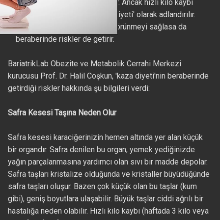
ve düşünmekten daha kolaydır. Ancak hızlı kilo kaybı
araştırmacılar arasında 'kaza diyeti' olarak adlandırılır.
İnsanlara kısa sürede güzel görünmeyi sağlasa da
beraberinde riskler de getirir.
BariatrikLab Obezite ve Metabolik Cerrahi Merkezi
kurucusu Prof. Dr. Halil Coşkun, 'kaza diyeti'nin beraberinde
getirdiği riskler hakkında şu bilgileri verdi:
Safra Kesesi Taşına Neden Olur
Safra kesesi karaciğerinizin hemen altında yer alan küçük
bir organdır. Safra denilen bu organ, yemek yediğinizde
yağın parçalanmasına yardımcı olan sıvı bir madde depolar.
Safra taşları kristalize olduğunda ve kristaller büyüdüğünde
safra taşları oluşur. Bazen çok küçük olan bu taşlar (kum
gibi), geniş boyutlara ulaşabilir. Büyük taşlar ciddi ağrılı bir
hastalığa neden olabilir. Hızlı kilo kaybı (haftada 3 kilo veya