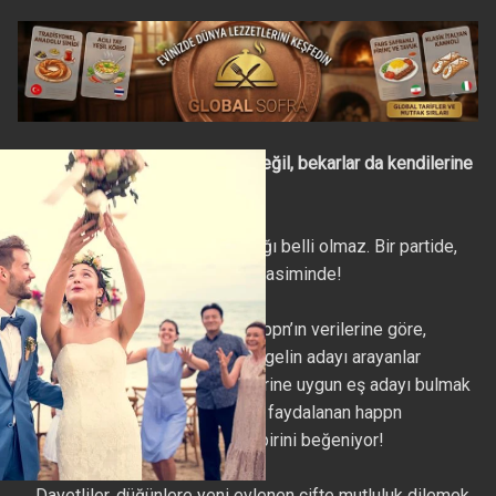
Düğünlerde sadece anneler değil, bekarlar da kendilerine
uygun aday arıyor
Aşkın nerede karşınıza çıkacağı belli olmaz. Bir partide,
asansörde ya da bir nikah merasiminde!
Online tanışma uygulaması happn’ın verilerine göre,
düğünlerde bekarları süzerek gelin adayı arayanlar
sadece anneler değil. Kendilerine uygun eş adayı bulmak
için teknolojinin nimetlerinden faydalanan happn
kullanıcıları da düğünlerde birbirini beğeniyor!
Davetliler, düğünlere yeni evlenen çifte mutluluk dilemek