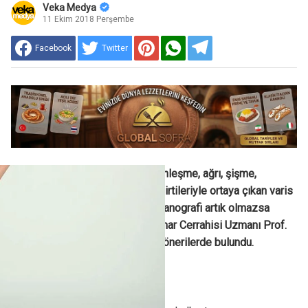
Veka Medya
11 Ekim 2018 Perşembe
Facebook
Twitter
Bacaklarda damarlarda belirginleşme, ağrı, şişme,
hassasiyet ve ağırlık hissi belirtileriyle ortaya çıkan varis
tanısında renkli doppler ultrasanografi artık olmazsa
olmazlardan. Liv Hospital Damar Cerrahisi Uzmanı Prof.
Dr. Erdal Aslım varisi olanlara önerilerde bulundu.
Varis nasıl oluşuyor?