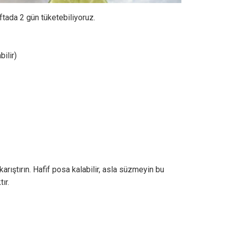
tada 2 gün tüketebiliyoruz.
ilir)
rıştırın. Hafif posa kalabilir, asla süzmeyin bu
ır.