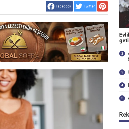
Facebook
Twitter
Evli
get
Rek