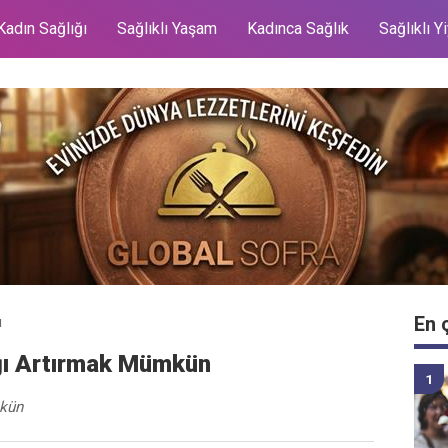
Kadın Sağlığı
Sağlıklı Yaşam
Kadınca Sağlık
Sağlıklı Y
En 
ı
ığı Artırmak Mümkün
mkün