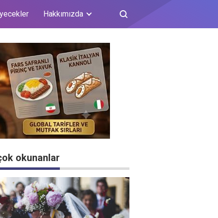
iyecekler
Hakkımızda
çok okunanlar