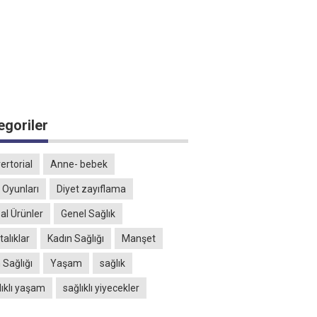
egoriler
ertorial
Anne- bebek
 Oyunları
Diyet zayıflama
al Ürünler
Genel Sağlık
alıklar
Kadın Sağlığı
Manşet
 Sağlığı
Yaşam
sağlık
lıklı yaşam
sağlıklı yiyecekler