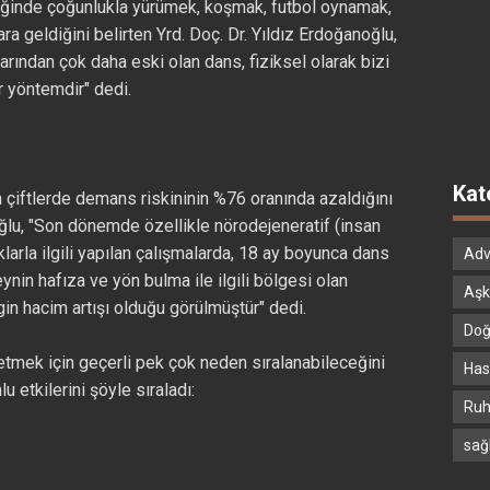
diğinde çoğunlukla yürümek, koşmak, futbol oynamak,
ara geldiğini belirten Yrd. Doç. Dr. Yıldız Erdoğanoğlu,
larından çok daha eski olan dans, fiziksel olarak bizi
r yöntemdir" dedi.
Kat
 çiftlerde demans riskininin %76 oranında azaldığını
ğlu, "Son dönemde özellikle nörodejeneratif (insan
klarla ilgili yapılan çalışmalarda, 18 ay boyunca dans
Adv
eynin hafıza ve yön bulma ile ilgili bölgesi olan
Aşk
n hacim artışı olduğu görülmüştür" dedi.
Doğ
 etmek için geçerli pek çok neden sıralanabileceğini
Hast
 etkilerini şöyle sıraladı:
Ruh
sağ