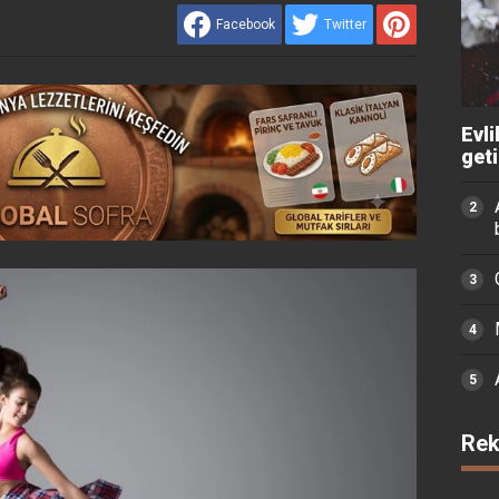
Facebook
Twitter
Evli
get
Rek