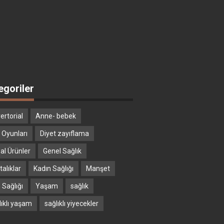
egoriler
ertorial
Anne- bebek
 Oyunları
Diyet zayıflama
al Ürünler
Genel Sağlık
alıklar
Kadın Sağlığı
Manşet
 Sağlığı
Yaşam
sağlık
lıklı yaşam
sağlıklı yiyecekler