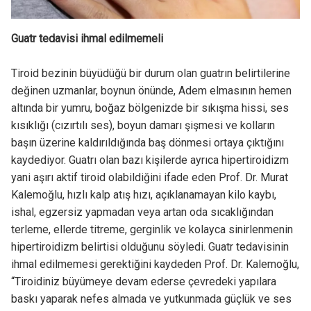
Guatr tedavisi ihmal edilmemeli
Tiroid bezinin büyüdüğü bir durum olan guatrın belirtilerine
değinen uzmanlar, boynun önünde, Adem elmasının hemen
altında bir yumru, boğaz bölgenizde bir sıkışma hissi, ses
kısıklığı (cızırtılı ses), boyun damarı şişmesi ve kolların
başın üzerine kaldırıldığında baş dönmesi ortaya çıktığını
kaydediyor. Guatrı olan bazı kişilerde ayrıca hipertiroidizm
yani aşırı aktif tiroid olabildiğini ifade eden Prof. Dr. Murat
Kalemoğlu, hızlı kalp atış hızı, açıklanamayan kilo kaybı,
ishal, egzersiz yapmadan veya artan oda sıcaklığından
terleme, ellerde titreme, gerginlik ve kolayca sinirlenmenin
hipertiroidizm belirtisi olduğunu söyledi. Guatr tedavisinin
ihmal edilmemesi gerektiğini kaydeden Prof. Dr. Kalemoğlu,
“Tiroidiniz büyümeye devam ederse çevredeki yapılara
baskı yaparak nefes almada ve yutkunmada güçlük ve ses