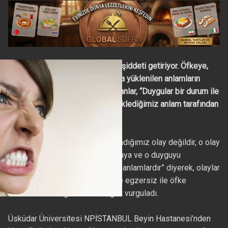
Kontrolsüz öfke, beraberinde şiddeti getiriyor. Öfkeye,
yaşanılan olayın aksine o olaya yüklenilen anlamların
sebep olduğunu belirten uzmanlar, “Duygular bir durum ile
karşılaştığımızda o duruma yüklediğimiz anlam tarafından
şekillendirilir.
Aslında bizi öfkelendiren yaşadığımız olay değildir, o olay
hakkındaki düşüncelerimiz, olaya ve o duyguyu
deneyimlemeye yüklediğimiz anlamlardır” diyerek, olaylar
karşısında farkındalık, istek ve egzersiz ile öfke
kontrolünün öğrenilebileceğini vurguladı.
Üsküdar Üniversitesi NPİSTANBUL Beyin Hastanesi’nden