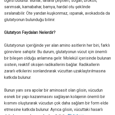
ögesi bulunur. Bunlar; lahana çeşitleri, soğan, brokoli,
sarımsak, karnabahar, bamya, hardal otu şeklinde
sıralanabilir. Öte yandan kuşkonmaz, ıspanak, avokadoda da
glutatyonun bulunduğu bilinir.
Glutatyon Faydaları Nelerdir?
Glutatyonun içeriğinde yer alan amino asitlerin her biri, farklı
görevlere sahiptir. Bu durum, glutatyonun vücut için önemli
bir bileşen olduğu anlamına gelir. Molekül içerisinde bulunan
sistein, reaktif oksijen radikallerini bağlar. Radikallerin
zararlı etkilerini sonlandırarak vücuttan uzaklaştırılmasına
katkıda bulunur.
Bunun yanı sıra apolar bir aminoasit olan glisin, vücudun
esnek bir yapı kazanmasını sağlayan kolajenin önemli bir
kısmını oluşturarak vücudun çok daha sağlam bir form elde
etmesine katkıda bulunur. Ayrıca glisin, vücuttaki hasarlı